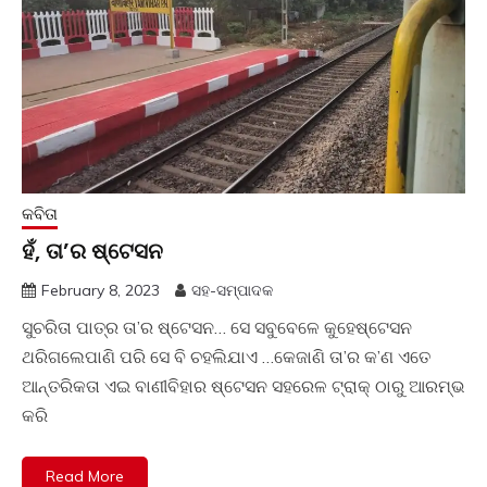
କବିତା
ହଁ, ତା’ର ଷ୍ଟେସନ
February 8, 2023
ସହ-ସମ୍ପାଦକ
ସୁଚରିତା ପାତ୍ର ତା’ର ଷ୍ଟେସନ… ସେ ସବୁବେଳେ କୁହେଷ୍ଟେସନ
ଥରିଗଲେପାଣି ପରି ସେ ବି ଚହଲିଯାଏ …କେଜାଣି ତା’ର କ’ଣ ଏତେ
ଆନ୍ତରିକତା ଏଇ ବାଣୀବିହାର ଷ୍ଟେସନ ସହରେଳ ଟ୍ରାକ୍ ଠାରୁ ଆରମ୍ଭ
କରି
Read More