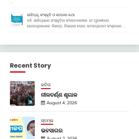
…
ସାହିତ୍ୟ, ସଂସ୍କୃତି ଓ ସମାଜର କଥା
ବହି: ସାହିତ୍ୟରେ ସଂସ୍କୃତିର ସଂକେତଲେଖକ: ଇଂ ମୁରଲୀଧର
ହୋତାପ୍ରକାଶକ: ନିଶବ୍ଦ, ଡିଭାଇନ ନଗର, କଟକପ୍ରଥମ ସଂସ୍କରଣ: …
Recent Story
କବିତା
ନୀଳବର୍ଣ୍ଣ ଶୃଗାଳ
August 4, 2026
ସ୍ତମ୍ଭ
ଭବସାଗର
August 2, 2026