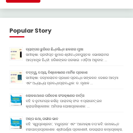
Popular Story
ବ୍ୟଙ୍ଗର ଛୁରିରେ ଛିନ୍ନଭିନ୍ନ ଛଳନାର ମୁଖା
ସମୀକ୍ଷା: ପ୍ରଦୀପ୍ତ କୁମାର ଶ୍ରୀଚନ୍ଦନପୁସ୍ତକ: ଭୋଳାରାମର
ଆତ୍ମାମୂଳ ହିନ୍ଦୀ: ହରିଶଙ୍କର ପରସାଇ । ଓଡ଼ିଆ ଅନୁବାଦ: …
ତତ୍ତ୍ୱ, ତଥ୍ୟ, ବିଶ୍ଳେଷଣର ମାର୍ମିକ ପ୍ରକାଶ
ସମୀକ୍ଷା: ପଦ୍ମଲୋଚନ ପ୍ରଧାନ ପ୍ରବନ୍ଧ ସଙ୍କଳନ: ଦେଶର ଆତ୍ମା
ଏବଂ ଅନ୍ୟାନ୍ୟ ପ୍ରବନ୍ଧପ୍ରାବନ୍ଧିକ: ଡ. ମୃଣାଳ …
ଲୋକକଥାରେ ପରିବେଶ ସଂରକ୍ଷଣର ବାର୍ତ୍ତା
ବହି: ଦ ନୁଟମେଗ୍ସ କର୍ସର୍: ପାରାବଲ୍ ଫର ଏ ପ୍ଲାନେଟ୍ ଇନ
କ୍ରାଇସିସ୍ଲେଖକ: ଅମିତାଭ ଘୋଷପ୍ରକାଶକ: …
ଅଳ୍ପ କଥା, ଗଭୀର ଭାବ
ବହି: ‘ସ୍ୱପ୍ନଶ୍ରବା’, ‘ମଧୁବ୍ରତା’ ଏବଂ ‘ଅମୋକ୍ଷ ତପ’କବି: ଉମାକାନ୍ତ
ମହାପାତ୍ରପ୍ରକାଶକ: ଶ୍ରୀପର୍ଣ୍ଣା ପ୍ରକାଶନୀ, ଉଦୟରାଗ କମ୍ପେ୍ଲକ୍ସ,