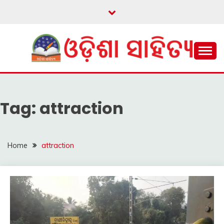
Skip
to
content
ଓଡ଼ିଆ ଇ-ସାହିତ୍ୟକୁ ଆଗକୁ ନେବାକୁ ଏକ ନୂଆ ପ୍ରଚେଷ୍ଠା
ଓଡ଼ିଶା ସାହିତ୍ୟ
Tag:
attraction
Home
attraction