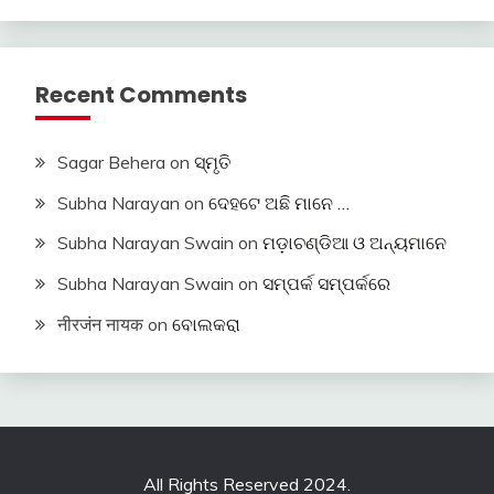
Recent Comments
Sagar Behera
on
ସ୍ମୃତି
Subha Narayan
on
ଦେହଟେ ଅଛି ମାନେ …
Subha Narayan Swain
on
ମଡ଼ାଚଣ୍ଡିଆ ଓ ଅନ୍ୟମାନେ
Subha Narayan Swain
on
ସମ୍ପର୍କ ସମ୍ପର୍କରେ
नीरजंन नायक
on
ବୋଲକରା
All Rights Reserved 2024.