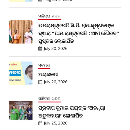
ସାହିତ୍ୟ ଖବର
ଉପରାଷ୍ଟ୍ରପତି ସି.ପି. ରାଧାକୃଷ୍ଣନଙ୍କ
ଦ୍ଵାରା “ଆମ ରାଷ୍ଟ୍ରପତି : ଆମ ଗୌରବ”
ପୁସ୍ତକ ଲୋକାର୍ପିତ
July 30, 2026
ସ୍ତମ୍ଭ
ଅରାଜକତା
July 26, 2026
ସାହିତ୍ୟ ଖବର
ପ୍ରଦୀପ କୁମାର ରାୟଙ୍କ ‘ଅନନ୍ୟା
ଅତୁଳନୀୟା’ ଲୋକାର୍ପିତ
July 25, 2026