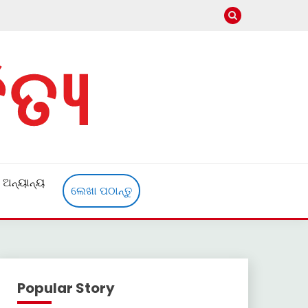
ଅନ୍ୟାନ୍ୟ
ଲେଖା ପଠାନ୍ତୁ
Popular Story