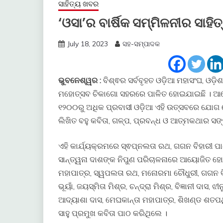
ସାହିତ୍ୟ ଖବର
‘ଓସା’ର ବାର୍ଷିକ ସମ୍ମିଳନୀର ସାହ
July 18, 2023
ସହ-ସମ୍ପାଦକ
ଭୁବନେଶ୍ୱର :
ବିଶ୍ଵର ସର୍ବବୃହତ ଓଡ଼ିଆ ମହାସଂଘ, ଓଡ଼ି
ମହୋତ୍ସବ ଚିକାଗୋ ସହରରେ ପାଳିତ ହୋଇଯାଇଛି । ଆମେ
୧୨୦୦ରୁ ଅଧିକ ପ୍ରବାସୀ ଓଡ଼ିଆ ଏହି ଉତ୍ସବରେ ଯୋଗ
ଲିଖିତ ବହୁ କବିତା, ଗଳ୍ପ, ପ୍ରବନ୍ଧ ଓ ଆତ୍ମକଥାର ସଙ
ଏହି କାର୍ଯ୍ୟକ୍ରମରେ ସ୍ଵପ୍ନଲତା ରଥ, ଗଗନ ବିହାରୀ ପାଣ
ସାନ୍ତ୍ୱନା ଦାଶଙ୍କ ନିପୁଣ ପରିଚାଳନାରେ ଆୟୋଜିତ ହୋ
ମହାପାତ୍ର, ସ୍ୱପଲତା ରଥ, ମନୋରମା ଚୌଧୁରୀ, ଗଗନ ବିହାରୀ
ଭୂୟାଁ, ଜୟସ୍ମିତା ମିଶ୍ର, ଚନ୍ଦ୍ରା ମିଶ୍ର, ବିଜ୍ଞାନୀ ଦାସ
ଆଦ୍ୟାଶା ଦାସ, ମେଘକାନ୍ତା ମହାପାତ୍ର, ଶିଖଣ୍ଡ ଶତପଥି
ସାହୁ ପ୍ରମୁଖ କବିତା ପାଠ କରିଥିଲେ ।