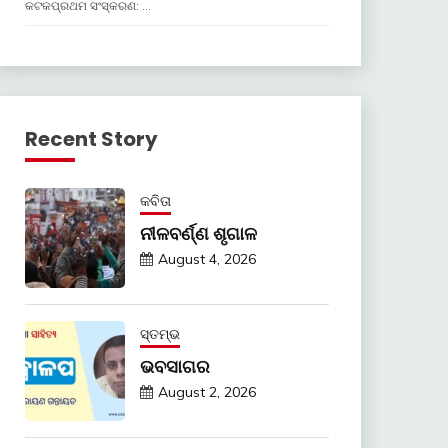
କଟକପ୍ରଥମ ସଂସ୍କରଣ: …
Recent Story
କବିତା
ନୀଳବର୍ଣ୍ଣ ଶୃଗାଳ
August 4, 2026
ସ୍ତମ୍ଭ
ଭବସାଗର
August 2, 2026