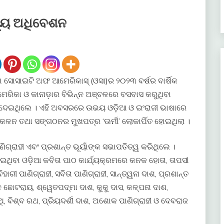
ିତ୍ୟ ଅଧିବେଶନ
ଶା ସୋସାଇଟି ଅଫ ଆମେରିକାସ୍ (ଓସା)ର ୨୦୨୩ ବର୍ଷର ବାର୍ଷିକ
ରିକା ଓ କାନାଡ଼ାର ବିଭିନ୍ନ ଅଞ୍ଚଳରେ ବସବାସ କରୁଥିବା
 ଦେଇଥିଲେ । ଏହି ଅବସରରେ ଉଭୟ ଓଡ଼ିଆ ଓ ଇଂରାଜୀ ଭାଷାରେ
୍କଳନ ତଥା ସଙ୍ଗଠନର ମୁଖପତ୍ର ‘ଊର୍ମୀ’ ଲୋକାର୍ପିତ ହୋଇଥିଲା ।
ିଗ୍ରାହୀ ଏବଂ ପ୍ରଶାନ୍ତ ଭୂୟାଁଙ୍କ ସଭାପତିତ୍ୱ କରିଥିଲେ ।
ଇଥିବା ଓଡ଼ିଆ କବିତା ପାଠ କାର୍ଯ୍ୟକ୍ରମରେ କନକ ହୋତା, ତାପସୀ
 ପାଣିଗ୍ରାହୀ, ସବିତା ପାଣିଗ୍ରାହୀ, ସାନ୍ତ୍ୱନା ଦାଶ, ପ୍ରଶାନ୍ତ
, ଝୀନୁ ଛୋଟରାୟ, ଶ୍ୱେତପଦ୍ମା ଦାଶ, କୁକୁ ଦାସ, କଳ୍ପନା ଦାଶ,
, ବିଶ୍ବ ରଥ, ପ୍ରିୟଦର୍ଶୀ ଦାଶ, ଅଶୋକ ପାଣିଗ୍ରାହୀ ଓ ଦେବରାଜ