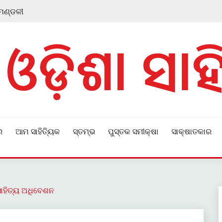
 ମଣ୍ଡଳୀ
ର
ଆମ ସାହିତ୍ୟିକ
ସ୍ତମ୍ଭ
ପୁସ୍ତକ ସମୀକ୍ଷା
ସାକ୍ଷାତକାର
 ସାହିତ୍ୟ ଅଧିବେଶନ