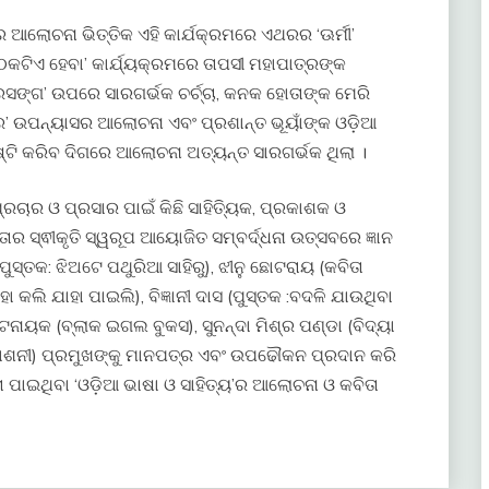
ୟର ଆଲୋଚନା ଭିତ୍ତିକ ଏହି କାର୍ଯକ୍ରମରେ ଏଥରର ‘ଊର୍ମୀ’
କଟିଏ ହେବା’ କାର୍ଯ୍ୟକ୍ରମରେ ତାପସୀ ମହାପାତ୍ରଙ୍କ
୍ରସଙ୍ଗ’ ଉପରେ ସାରଗର୍ଭକ ଚର୍ଚ୍ଚା, କନକ ହୋତାଙ୍କ ମେରି
’ ଉପନ୍ୟାସର ଆଲୋଚନା ଏବଂ ପ୍ରଶାନ୍ତ ଭୂୟାଁଙ୍କ ଓଡ଼ିଆ
ଷ୍ଟି କରିବ ଦିଗରେ ଆଲୋଚନା ଅତ୍ୟନ୍ତ ସାରଗର୍ଭକ ଥିଲା ।
ଚାର ଓ ପ୍ରସାର ପାଇଁ କିଛି ସାହିତ୍ୟିକ, ପ୍ରକାଶକ ଓ
ସ୍ଵୀକୃତି ସ୍ୱରୂପ ଆୟୋଜିତ ସମ୍ବର୍ଦ୍ଧନା ଉତ୍ସବରେ ଜ୍ଞାନ
(ପୁସ୍ତକ: ଝିଅଟେ ପଥୁରିଆ ସାହିରୁ), ଝୀନୁ ଛୋଟରାୟ (କବିତା
ହା କଲି ଯାହା ପାଇଲି), ବିଜ୍ଞାନୀ ଦାସ (ପୁସ୍ତକ :ବଦଳି ଯାଉଥିବା
ଟନାୟକ (ବ୍ଲାକ ଇଗଲ ବୁକସ), ସୁନନ୍ଦା ମିଶ୍ର ପଣ୍ଡା (ବିଦ୍ୟା
୍ରକାଶନୀ) ପ୍ରମୁଖଙ୍କୁ ମାନପତ୍ର ଏବଂ ଉପଢୌକନ ପ୍ରଦାନ କରି
ତା ପାଇଥିବା ‘ଓଡ଼ିଆ ଭାଷା ଓ ସାହିତ୍ୟ’ର ଆଲୋଚନା ଓ କବିତା