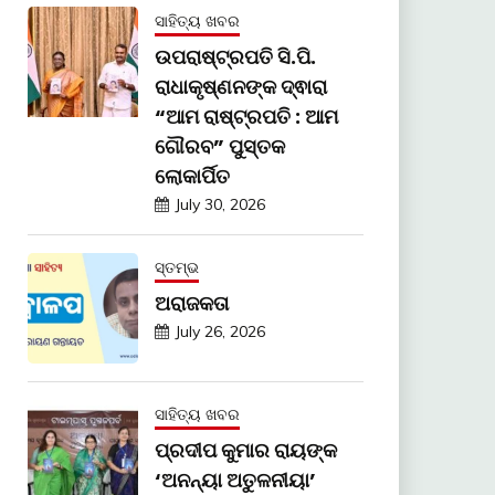
ସାହିତ୍ୟ ଖବର
ଉପରାଷ୍ଟ୍ରପତି ସି.ପି.
ରାଧାକୃଷ୍ଣନଙ୍କ ଦ୍ଵାରା
“ଆମ ରାଷ୍ଟ୍ରପତି : ଆମ
ଗୌରବ” ପୁସ୍ତକ
ଲୋକାର୍ପିତ
July 30, 2026
ସ୍ତମ୍ଭ
ଅରାଜକତା
July 26, 2026
ସାହିତ୍ୟ ଖବର
ପ୍ରଦୀପ କୁମାର ରାୟଙ୍କ
‘ଅନନ୍ୟା ଅତୁଳନୀୟା’