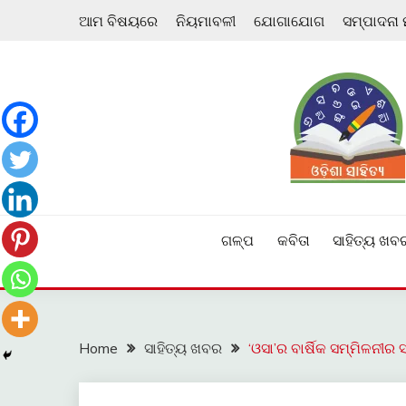
Skip
ଆମ ବିଷୟରେ
ନିୟମାବଳୀ
ଯୋଗାଯୋଗ
ସମ୍ପାଦନା
to
content
ଓଡ଼ିଆ ଇ-ସାହିତ୍ୟକୁ ଆଗକୁ ନେବାକୁ ଏକ ନୂଆ ପ୍ରଚେଷ୍ଠା
ଓଡ଼ିଶା ସାହିତ୍ୟ
ଗଳ୍ପ
କବିତା
ସାହିତ୍ୟ ଖବ
Home
ସାହିତ୍ୟ ଖବର
‘ଓସା’ର ବାର୍ଷିକ ସମ୍ମିଳନୀର