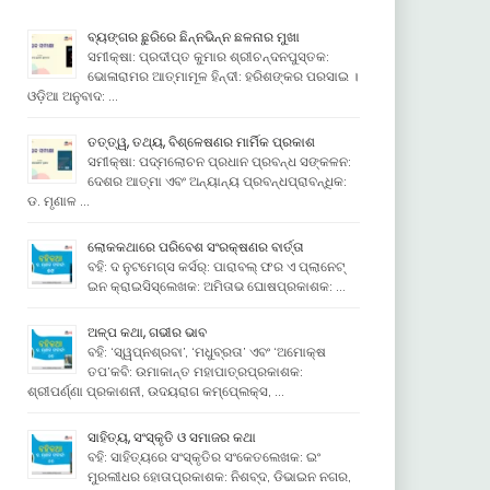
ବ୍ୟଙ୍ଗର ଛୁରିରେ ଛିନ୍ନଭିନ୍ନ ଛଳନାର ମୁଖା
ସମୀକ୍ଷା: ପ୍ରଦୀପ୍ତ କୁମାର ଶ୍ରୀଚନ୍ଦନପୁସ୍ତକ:
ଭୋଳାରାମର ଆତ୍ମାମୂଳ ହିନ୍ଦୀ: ହରିଶଙ୍କର ପରସାଇ ।
ଓଡ଼ିଆ ଅନୁବାଦ: …
ତତ୍ତ୍ୱ, ତଥ୍ୟ, ବିଶ୍ଳେଷଣର ମାର୍ମିକ ପ୍ରକାଶ
ସମୀକ୍ଷା: ପଦ୍ମଲୋଚନ ପ୍ରଧାନ ପ୍ରବନ୍ଧ ସଙ୍କଳନ:
ଦେଶର ଆତ୍ମା ଏବଂ ଅନ୍ୟାନ୍ୟ ପ୍ରବନ୍ଧପ୍ରାବନ୍ଧିକ:
ଡ. ମୃଣାଳ …
ଲୋକକଥାରେ ପରିବେଶ ସଂରକ୍ଷଣର ବାର୍ତ୍ତା
ବହି: ଦ ନୁଟମେଗ୍ସ କର୍ସର୍: ପାରାବଲ୍ ଫର ଏ ପ୍ଲାନେଟ୍
ଇନ କ୍ରାଇସିସ୍ଲେଖକ: ଅମିତାଭ ଘୋଷପ୍ରକାଶକ: …
ଅଳ୍ପ କଥା, ଗଭୀର ଭାବ
ବହି: ‘ସ୍ୱପ୍ନଶ୍ରବା’, ‘ମଧୁବ୍ରତା’ ଏବଂ ‘ଅମୋକ୍ଷ
ତପ’କବି: ଉମାକାନ୍ତ ମହାପାତ୍ରପ୍ରକାଶକ:
ଶ୍ରୀପର୍ଣ୍ଣା ପ୍ରକାଶନୀ, ଉଦୟରାଗ କମ୍ପେ୍ଲକ୍ସ, …
ସାହିତ୍ୟ, ସଂସ୍କୃତି ଓ ସମାଜର କଥା
ବହି: ସାହିତ୍ୟରେ ସଂସ୍କୃତିର ସଂକେତଲେଖକ: ଇଂ
ମୁରଲୀଧର ହୋତାପ୍ରକାଶକ: ନିଶବ୍ଦ, ଡିଭାଇନ ନଗର,