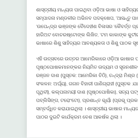
ଶାସ୍ତ୍ରୀୟ ମାନ୍ୟତା ପାଇଥିବା ଓଡ଼ିଆ ଭାଷା ଓ ସାହିତ୍
ସମ୍ପାଦନା ମଣ୍ଡଳୀର ଅଭିନବ ପଦକ୍ଷେପ, ‘ଆସନ୍ତୁ ପାଠ
‘ଉପେନ୍ଦ୍ର ଭଞ୍ଜଙ୍କ ବୈଦେହୀଶ ବିଳାସର ‘କୈବର୍ତ୍ତ ପ
ହାରିଅଟ ବୋଚରଷ୍ଟୋଙ୍କ ଲିଖିତ, ‘ଟମ କାକାଙ୍କ କୁଟୀର
ଭାଷାରେ ଶିଶୁ ସାହିତ୍ୟର ଆବଶ୍ୟକତା ଓ ଶିଶୁ ପାଠକ ସୃ
ଏହି ଉତ୍ସବରେ ଉତ୍ତର ଆମେରିକାରେ ଓଡ଼ିଆ ଭାଷାର ପ୍ର
ପୃଷ୍ଠପୋଷକମାନଙ୍କର ନିୟମିତ ଉଦ୍ୟମ ଓ ସୃଜନଶୀଳତାର 
ରଞ୍ଜନ ଦାଶ (ପୁସ୍ତକ: ଆମେରିକା ଚିଠି), ଚନ୍ଦ୍ରା ମିଶ୍ର 
ସଂକଳନ: ଅର୍ଘ୍ୟ), ଗଗନ ବିହାରୀ ପାଣିଗ୍ରାହୀ (ପୁସ୍ତକ :ଯା
ପୃଥିବୀ), କଲ୍ପନାମୟୀ ଦାଶ (ପୃଷ୍ଠପୋଷିକା), ସତ୍ୟ ପଟ୍
ପବ୍ଲିସିଙ୍ଗ, ଟରୋଂଟୋ), ପ୍ରଶାନ୍ତ ଭୂୟାଁ (ପ୍ରଭୂ ପ
ସମ୍ବର୍ଦ୍ଧିତ କରାଯାଇଥିଲା । ଶାସ୍ତ୍ରୀୟ ଭାଷାର ମାନ୍ୟ
ପାଠର ଦୁଇଟି କାର୍ଯକ୍ରମ ବେଶ ଆକର୍ଷକ ଥିଲା ।