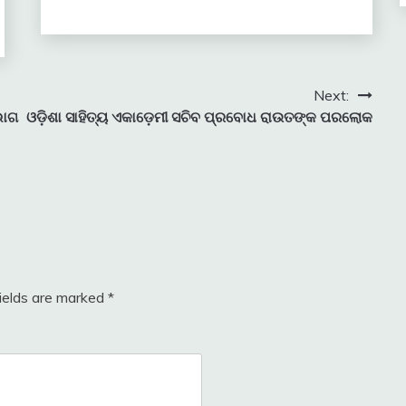
Next:
ଭାଗ
ଓଡ଼ିଶା ସାହିତ୍ୟ ଏକାଡ଼େମୀ ସଚିବ ପ୍ରବୋଧ ରାଉତଙ୍କ ପରଲୋକ
fields are marked
*