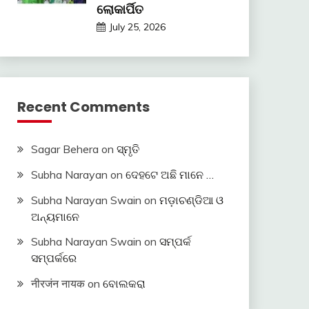
ଲୋକାର୍ପିତ
July 25, 2026
Recent Comments
Sagar Behera
on
ସ୍ମୃତି
Subha Narayan
on
ଦେହଟେ ଅଛି ମାନେ …
Subha Narayan Swain
on
ମଡ଼ାଚଣ୍ଡିଆ ଓ
ଅନ୍ୟମାନେ
Subha Narayan Swain
on
ସମ୍ପର୍କ
ସମ୍ପର୍କରେ
नीरजंन नायक
on
ବୋଲକରା