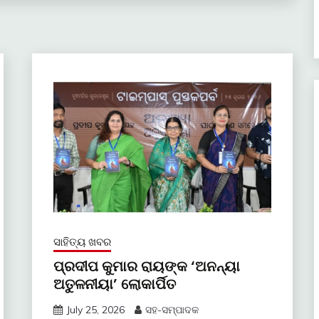
ସାହିତ୍ୟ ଖବର
ପ୍ରଦୀପ କୁମାର ରାୟଙ୍କ ‘ଅନନ୍ୟା
ଅତୁଳନୀୟା’ ଲୋକାର୍ପିତ
July 25, 2026
ସହ-ସମ୍ପାଦକ