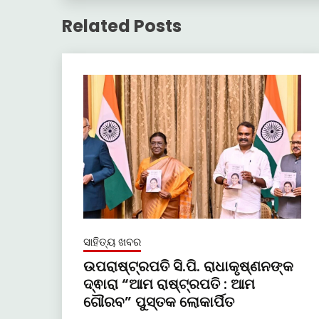
Related Posts
ସାହିତ୍ୟ ଖବର
ଉପରାଷ୍ଟ୍ରପତି ସି.ପି. ରାଧାକୃଷ୍ଣନଙ୍କ
ଦ୍ଵାରା “ଆମ ରାଷ୍ଟ୍ରପତି : ଆମ
ଗୌରବ” ପୁସ୍ତକ ଲୋକାର୍ପିତ