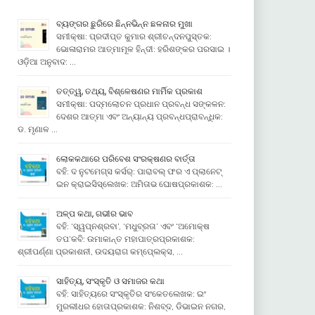
ବ୍ୟଙ୍ଗର ଛୁରିରେ ଛିନ୍ନଭିନ୍ନ ଛଳନାର ମୁଖା
ସମୀକ୍ଷା: ପ୍ରଦୀପ୍ତ କୁମାର ଶ୍ରୀଚନ୍ଦନପୁସ୍ତକ:
ଭୋଳାରାମର ଆତ୍ମାମୂଳ ହିନ୍ଦୀ: ହରିଶଙ୍କର ପରସାଇ ।
ଓଡ଼ିଆ ଅନୁବାଦ: …
ତତ୍ତ୍ୱ, ତଥ୍ୟ, ବିଶ୍ଳେଷଣର ମାର୍ମିକ ପ୍ରକାଶ
ସମୀକ୍ଷା: ପଦ୍ମଲୋଚନ ପ୍ରଧାନ ପ୍ରବନ୍ଧ ସଙ୍କଳନ:
ଦେଶର ଆତ୍ମା ଏବଂ ଅନ୍ୟାନ୍ୟ ପ୍ରବନ୍ଧପ୍ରାବନ୍ଧିକ:
ଡ. ମୃଣାଳ …
ଲୋକକଥାରେ ପରିବେଶ ସଂରକ୍ଷଣର ବାର୍ତ୍ତା
ବହି: ଦ ନୁଟମେଗ୍ସ କର୍ସର୍: ପାରାବଲ୍ ଫର ଏ ପ୍ଲାନେଟ୍
ଇନ କ୍ରାଇସିସ୍ଲେଖକ: ଅମିତାଭ ଘୋଷପ୍ରକାଶକ: …
ଅଳ୍ପ କଥା, ଗଭୀର ଭାବ
ବହି: ‘ସ୍ୱପ୍ନଶ୍ରବା’, ‘ମଧୁବ୍ରତା’ ଏବଂ ‘ଅମୋକ୍ଷ
ତପ’କବି: ଉମାକାନ୍ତ ମହାପାତ୍ରପ୍ରକାଶକ:
ଶ୍ରୀପର୍ଣ୍ଣା ପ୍ରକାଶନୀ, ଉଦୟରାଗ କମ୍ପେ୍ଲକ୍ସ, …
ସାହିତ୍ୟ, ସଂସ୍କୃତି ଓ ସମାଜର କଥା
ବହି: ସାହିତ୍ୟରେ ସଂସ୍କୃତିର ସଂକେତଲେଖକ: ଇଂ
ମୁରଲୀଧର ହୋତାପ୍ରକାଶକ: ନିଶବ୍ଦ, ଡିଭାଇନ ନଗର,