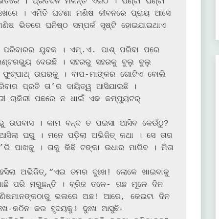
ିତରେ । ପ୍ରତିଦିନ ମିଳନ୍ତି ଏଇଠି । ଘଣ୍ଟା ଘଣ୍ଟା 
ଃଖରେ । ଏମିତି ଘଟଣା ମଣିଷ ଜୀବନରେ ପ୍ରାୟ ଆସେ 
ଣିଷ ଭିତରେ ଘନିଷ୍ଠ ସମ୍ପର୍କ ସୃଷ୍ଟି ହୋଇଯାଇଥାଏ 
ିଏ ବୋଲି 
ାର ପ୍ରତି ତା’ର ଦାୟିତ୍ୱ ଆସିଯାଇଛି ।

ୀ ଚାକିରୀ ପଛରେ ନ ଧାଇଁ ଏକ କମ୍ପ୍ୟୁଟର୍ 
୍ଭୁ ଉପବାସ । କାମ ବନ୍ଦ ତ ପଇସା ଆସିବ କେଉଁଠୁ? 
 ଆସିଲା ଘରୁ । ମନେ ପଡ଼ିଲା ଅଭିଜିତ୍ କଥା । ସେ ତାର 
’ରି ପାଖକୁ । ତାକୁ କିଛି ଟଙ୍କା ଉଧାର ମାଗିବ । ମିତା 
ଦୁଃଖ! ଲୋକେ ଖାଇବାକୁ 
ଛି ପରି ମରୁଛନ୍ତି । ବ୍ରିଜ ତଳେ- ଗଛ ମୂଳେ ଦିନ 
 ମଣିଷମାନଙ୍କଠାରୁ ଭଲରେ ଅଛ! ଆରେ, କେଇଟା ଦିନ 
ଖ-କଠିନ କର ହୃଦୟକୁ! ଦୁଃଖ ଆସୁଛି- 