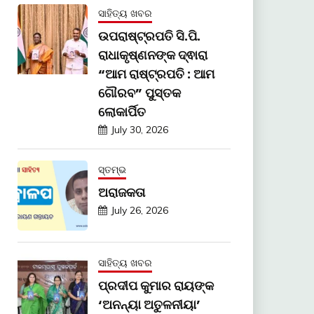
ସାହିତ୍ୟ ଖବର
ଉପରାଷ୍ଟ୍ରପତି ସି.ପି.
ରାଧାକୃଷ୍ଣନଙ୍କ ଦ୍ଵାରା
“ଆମ ରାଷ୍ଟ୍ରପତି : ଆମ
ଗୌରବ” ପୁସ୍ତକ
ଲୋକାର୍ପିତ
July 30, 2026
ସ୍ତମ୍ଭ
ଅରାଜକତା
July 26, 2026
ସାହିତ୍ୟ ଖବର
ପ୍ରଦୀପ କୁମାର ରାୟଙ୍କ
‘ଅନନ୍ୟା ଅତୁଳନୀୟା’