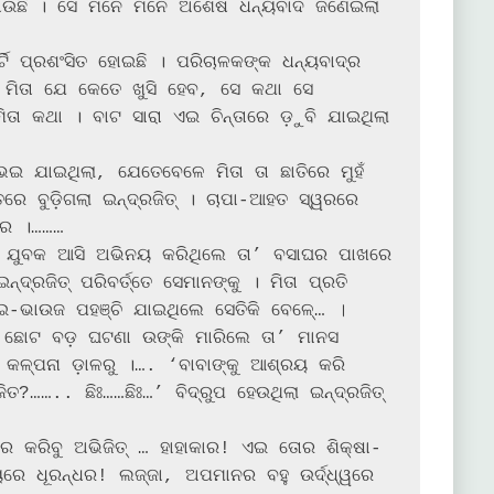
ଧରାଉଛି । ସେ ମନେ ମନେ ଅଶେଷ ଧନ୍ୟବାଦ ଜଣେଇଲା 
ି ମିତା ଯେ କେତେ ଖୁସି ହେବ, ସେ କଥା ସେ 
ମିତା କଥା । ବାଟ ସାରା ଏଇ ଚିନ୍ତାରେ ଡ଼ୁବି ଯାଇଥିଲା 
ିତରେ ବୁଡ଼ିଗଲା ଇନ୍ଦ୍ରଜିତ୍ । ଚାପା-ଆହତ ସ୍ୱରରେ 
’ର ।………

ଜଣେ ଯୁବକ ଆସି ଅଭିନୟ କରିଥିଲେ ତା’ ବସାଘର ପାଖରେ 
୍ରଜିତ୍ ପରିବର୍ତ୍ତେ ସେମାନଙ୍କୁ । ମିତା ପ୍ରତି 
ାଉଜ ପହଞ୍ଚି ଯାଇଥିଲେ ସେତିକି ବେଳେ୍‌… ।

୍ପନା ଡ଼ାଳରୁ ।…. ‘ବାବାଙ୍କୁ ଆଶ୍ରୟ କରି 
ଜିତ?…….. ଛିଃ……ଛିଃ…’ ବିଦ୍ରୁପ ହେଉଥିଲା ଇନ୍ଦ୍ରଜିତ୍ 
ର କରିବୁ ଅଭିଜିତ୍ … ହାହାକାର! ଏଇ ତୋର ଶିକ୍ଷା-
ୟରେ ଧୂରନ୍ଧର! ଲଜ୍ଜା, ଅପମାନର ବହୁ ଉର୍ଦ୍ଧ୍ୱରେ 