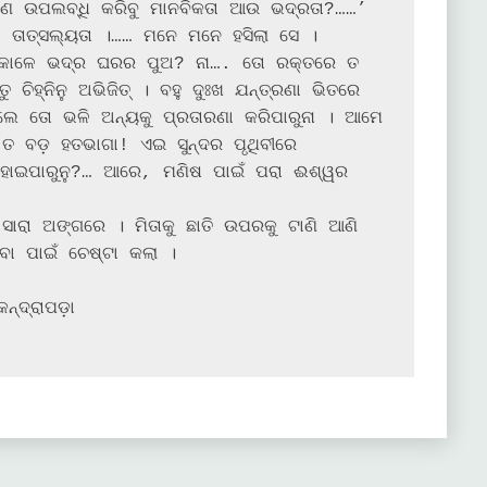
 ଉପଲବ୍ଧି କରିବୁ ମାନବିକତା ଆଉ ଭଦ୍ରତା?……’ 
 ତାତ୍ସଲ୍ୟତା ।…… ମନେ ମନେ ହସିଲା ସେ ।

ଚିହ୍ନିନୁ ଅଭିଜିତ୍ । ବହୁ ଦୁଃଖ ଯନ୍ତ୍ରଣା ଭିତରେ 
ଲେ ତୋ ଭଳି ଅନ୍ୟକୁ ପ୍ରତାରଣା କରିପାରୁନା । ଆମେ 
 ବଡ଼ ହତଭାଗା! ଏଇ ସୁନ୍ଦର ପୃଥିବୀରେ 
 ହୋଇପାରୁନୁ?… ଆରେ, ମଣିଷ ପାଇଁ ପରା ଈଶ୍ୱର 
ାରା ଅଙ୍ଗରେ । ମିତାକୁ ଛାତି ଉପରକୁ ଟାଣି ଆଣି 
ବା ପାଇଁ ଚେଷ୍ଟା କଲା ।

୍ଦ୍ରାପଡ଼ା
