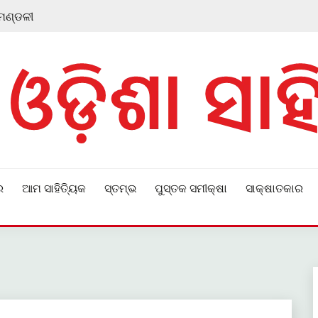
 ମଣ୍ଡଳୀ
ର
ଆମ ସାହିତ୍ୟିକ
ସ୍ତମ୍ଭ
ପୁସ୍ତକ ସମୀକ୍ଷା
ସାକ୍ଷାତକାର