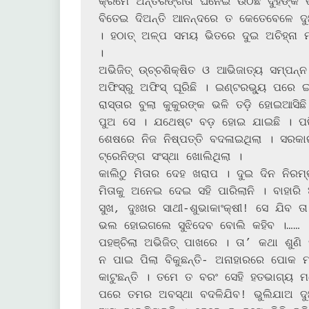
କ୍ରମେ ଅନ୍ତରଙ୍ଗତା ଘନେଇ ଉଠିଛି ଦୁହିଁଙ୍କ ଭ
ବିତେଇ ଦିଅନ୍ତି ଆନନ୍ଦରେ ତ କେତେବେଳେ ଦୁ
। ହଠାତ୍ ଅଳ୍ପ ସମୟ ଭିତରେ ଦୁଇ ଅଚିହ୍ନା ମ
।

ଅଭିଜିତ୍ ଉ୍‌ଚ୍ଚଶିକ୍ଷିତ ଓ ଆଭିଜାତ୍ୟ ସମ୍ପନ୍ନ ପରିବାରର ଯୁବକ । ଏମ୍‌.ଏ. ପାଶ୍ ପରିବା ପରେ 
ଅଫିସ୍‌ରୁ ଅଫିସ୍ ଘୂରିଛି । ଇଣ୍ଟରଭ୍ୟୁ ପରେ ଇଣ୍ଟରଭ୍ୟୁ ଦେଇଛି । ସହରରୁ ସହରକୁ ବୁଲୁ ବୁଲୁ 
ରାସ୍ତାର ବୁଲା କୁକୁରଙ୍କ ଭଳି ତଡ଼ି ହୋଇଆସିଛି ଫୁଟ୍‌ପାଥ୍ ଉପରକୁ । ବାପ-ମାଙ୍କର ଗୋଟ
ପୁଅ ସେ । ଯଥେଷ୍ଟ ବଡ଼ ହୋଇ ଯାଇଛି । ପରିବ
ଶେଷରେ ନିଜ ନିଷ୍ପତ୍ତି ବଦଳାଇଥିଲା । ସରକାର
ଟ୍ରେନିଙ୍ଗ ସଂସ୍ଥା ଖୋଲିଥିଲା ।

କାଲିଠୁ ମିତାର ଦେହ ଖରାପ । ଦୁଇ ଦିନ ନିରମ
ମିତାକୁ ଅନେଇ ଦେଇ ସହି ପାରିଲାନି । ବାହାରି
ସୁଖ, ଦୁଃଖର ସାଥୀ-ଶୁଭାକାଂକ୍ଷୀ! ସେ ଯିବ ତା
ଭଲ ହୋଇଗଲେ ସୁଝିଦେବ ବୋଲି କହିବ ।……

ପହଞ୍ଚିଲା ଅଭିଜିତ୍ ପାଖରେ । ତା’ କଥା ଶୁଣି ହସିଲା ଅଭିଜିତ୍‌,“ଏଇ ତମର 
ନ ପାଇ ପିଲା ବିକୁଛନ୍ତି- ଅନାହାରରେ ପୋକ ମା
କାଟୁଛନ୍ତି । ତମେ ତ ବରଂ ସେହି ହତଭାଗ୍ୟ
ପରେ ତମର ଅବସ୍ଥା ବଦଳିଯିବ! ଭୁଲିଯାଅ ଦୁଃ