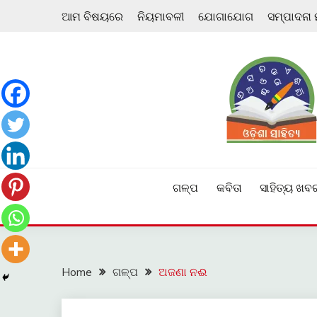
Skip
ଆମ ବିଷୟରେ
ନିୟମାବଳୀ
ଯୋଗାଯୋଗ
ସମ୍ପାଦନା
to
content
ଓଡ଼ିଆ ଇ-ସାହିତ୍ୟକୁ ଆଗକୁ ନେବାକୁ ଏକ ନୂଆ ପ୍ରଚେଷ୍ଠା
ଓଡ଼ିଶା ସାହିତ୍ୟ
ଗଳ୍ପ
କବିତା
ସାହିତ୍ୟ ଖବ
Home
ଗଳ୍ପ
ଅଜଣା ନଈ