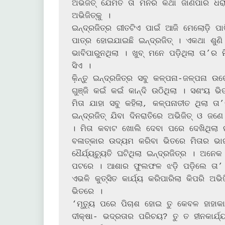
ଅଭିଜିତ୍ ଯେମିତି ତା ମନର କଥା ଜାଣିପାରି 
ଅଭିଜିତ୍‌କୁ ।

ଇନ୍ଦ୍ରଜିତ୍‌ର ଗୀତଟିଏ ପାଇଁ ଆଜି ମେଲୋଡ଼ି ପାର୍ଟି ପ୍ରଶଂସିତ ହୋଇଛି । ପରିଚାଳକଙ୍କ ଧନ୍ୟବାଦ୍‌ର 
ପାତ୍ର ହୋଇଯାଇଛି ଇନ୍ଦ୍ରଜିତ୍ । ଏକଥା ଶୁଣ
ଭାବିପାରୁନଥିଲା । ଖୁବ୍ ମନେ ପଡ଼ିଥିଲା ତା’ର 
ସିଏ ।

କ଼ିନ୍ତୁ ଇନ୍ଦ୍ରଜିତ୍‌ର ସବୁ କଳ୍ପନା-ଜଳ୍ପନା ଉଭେଇ ଯାଇଥିଲା, ଯେତେବେଳେ ମିତା ତା ଛାତିରେ ମୁହଁ 
ଗୁଞ୍ଜି କଇଁ କଇଁ କାନ୍ଦି ଉଠିଥିଲା । ସଶଂୟ ଭ
ମିତା ଯାହା ସବୁ କହିଲା, କଳ୍ପନାତୀତ ଥିଲା ତା
ଇନ୍ଦ୍ରଜିତ୍ ଯିବା ଦିନରାତିରେ ଅଭିଜିତ୍ ଓ 
। ମିତା କବାଟ ଖୋଲି ଦେବା ପରେ ଦେଖିଥିଲା ଇନ୍ଦ
ବଳାତ୍କାର ଉଦ୍ୟମ କରିବା ଭିତରେ ମିତାର ଭାଇ-ଭ
ଧୈର୍ଯ୍ୟଚ୍ୟୁତି ଘଟିଥିଲା ଇନ୍ଦ୍ରଜିତ୍‌ର । ଅନେକ ଛୋଟ ବଡ଼ ଘଟଣା ଉଙ୍କି ମାରିଲେ ତା’ ମାନସ 
ପଟରେ । ଆଶାର ଫୁଲଫଳ ଝଡ଼ି ପଡ଼ିଲେ ତା’ କଳ
ଏଭଳି କୁତ୍ସିତ କାର୍ଯ୍ୟ କରିପାରିଲା କିପରି ଅଭି
ଭିତରେ ।

‘ମୃତ୍ୟୁ ପରେ ପିଚାଶ ହୋଇ ତୁ କେବଳ ହାହାକା
ଦୀକ୍ଷା- ଭଦ୍ରତାର ପରିଚୟ? ତୁ ତ ହୀନକାର୍ଯ୍