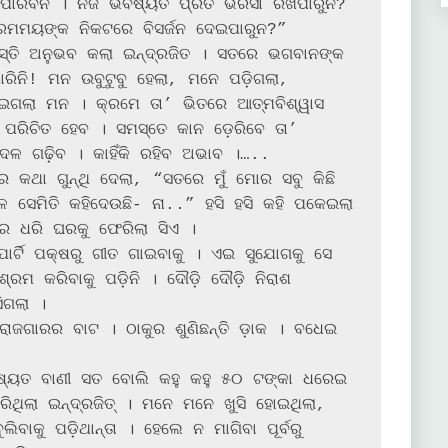
ାରିବନି । ନିଜ ଭବିଷ୍ୟତ ପ୍ରତି ଭରସା ରଖିପାରୁନ? 
ରେମମୟଙ୍କ ନିକଟରେ ବିସର୍ଜନ ଦେଇପାରୁନ?”

ସ୍ତି ଅନୁଭବ କଲା ଇନ୍ଦ୍ରଜିତ । ସତରେ ଭଗବାନଙ୍କ 
ାରିନି! ମନ ଉବୁଟୁବୁ ହେଲା, ମନେ ପଡ଼ିଗଲା, 
ାଇଗଲା ମନ । କ୍ରମେ ତା’ ଭିତରେ ଆତ୍ମବିଶ୍ୱାସ 
 ପରିଚିତ ହେବ । ସମସ୍ତେ କାନ ଡ଼େରିବେ ତା’ 
 ଦଳ ଗଢ଼ିବ । କାହିଁକି ରହିବ ଅଭାବ ।…..

 କଥା ଗୁନ୍ଥି ଦେଲା, “ସତରେ ମୁଁ ମୋର ସବୁ କିଛି 
 ସେମିତି କହିଦେଉଛି- ନା..” ହସି ହସି କହି ପକେଇଲା 
୍ର ଧରି ଘରକୁ ଫେରିଲା ସିଏ ।

ପାର୍ଟି ପକ୍ଷରୁ ଗୀତ ଗାଇବାକୁ । ଏଇ ସୁଯୋଗକୁ ସେ 
ଶ୍ରମ କରିବାକୁ ପଡ଼ିନି । ଦୌଡ଼ି ଦୌଡ଼ି ନିରାଶ 
ଗଲା ।

 ରୋଜଗାରର ବାଟ । ଠାକୁର ଶୁଣିଛନ୍ତି ଡ଼ାକ । ବଧେଇ 
ବିଷ୍ୟତ ବାଣୀ ସତ ବୋଲି କହୁ କହୁ ୫୦ ଟଙ୍କା ଧରେଇ 
ରିଥିଲା ଇନ୍ଦ୍ରଜିତ୍ । ମନେ ମନେ ଖୁସି ହୋଇଥିଲା, 
ିବାକୁ ପଡ଼ିଥାନ୍ତା । ହେଲେ ନ ମାଗିବା ପୂର୍ବରୁ 