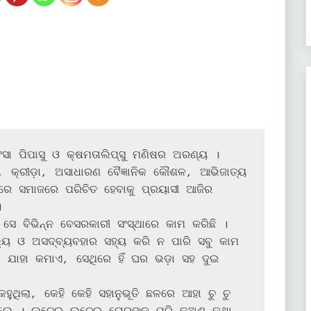
୍ଷମତାଲିପ୍‌ସୁ ମଣିଷର ଅରଣ୍ୟ । 
, କ୍ରୀଡ଼ା, ଅସାଧାରଣ ବୈଜ୍ଞାନିକ କୌଶଳ, ଆଭିଜାତ୍ୟ 
ମରେ ସମାଜରେ ପରିଚିତ ହେବାକୁ ପ୍ରୟାସୀ ଆଜିର 


ସେ ବିଭିନ୍ନ ବେସରକାରୀ ସଂସ୍ଥାରେ କାମ କରିଛି । 
ି ନ ପାରି ସବୁ କାମ 
ା ଯାହା କମାଏ, ସେଥିରେ ହିଁ ଘର ଭଡ଼ା ସହ ଦୁଇ 
ୁଥିଲା, କେହି କେହି ସହାନୁଭୂତି ଛଳରେ ଆହା ଚୁ ଚୁ 