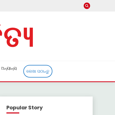
ଅନ୍ୟାନ୍ୟ
ଲେଖା ପଠାନ୍ତୁ
Popular Story