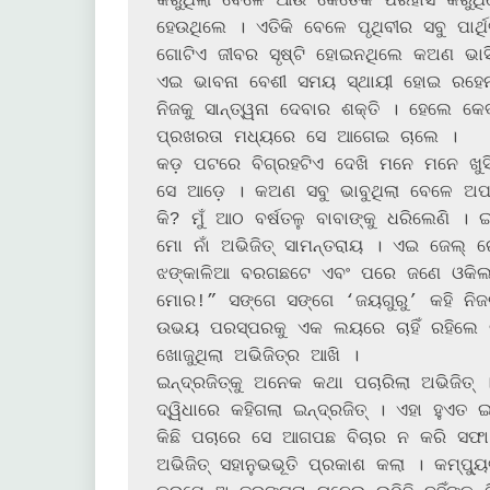
କରୁଥିଲା ବେଳେ ଆଉ କେତେକ ପରିହାସ କରୁଥ
ହେଉଥିଲେ । ଏତିକି ବେଳେ ପୃଥିବୀର ସବୁ ପାର୍ଥି
ଗୋଟିଏ ଜୀବର ସୃଷ୍ଟି ହୋଇନଥିଲେ କଅଣ ଭାସିଯା
ଏଇ ଭାବନା ବେଶୀ ସମୟ ସ୍ଥାୟୀ ହୋଇ ରହେନା 
ନିଜକୁ ସାନ୍ତ୍ୱନା ଦେବାର ଶକ୍ତି । ହେଲେ କ
ପ୍ରଖରତା ମଧ୍ୟରେ ସେ ଆଗେଇ ଚାଲେ ।

କଡ଼ ପଟରେ ବିଗ୍ରହଟିଏ ଦେଖି ମନେ ମନେ ଖୁସି 
ସେ ଆଡ଼େ । କଅଣ ସବୁ ଭାବୁଥିଲା ବେଳେ ଅପର
କି? ମୁଁ ଆଠ ବର୍ଷତଳୁ ବାବାଙ୍କୁ ଧରିଲେଣି । ଇୟ
ମୋ ନାଁ ଅଭିଜିତ୍ ସାମନ୍ତରାୟ । ଏଇ ଜେଲ୍ ରୋଡ୍‌଼ରେ ଗଲେ, ଯେଉଁ ଟିଉବ୍‌ୱେଲ ଅଛି, ପ
ଝଙ୍କାଳିଆ ବରଗଛଟେ ଏବଂ ପରେ ଜଣେ ଓକିଲଙ୍କର କୋଠ
ମୋର!” ସଙ୍ଗେ ସଙ୍ଗେ ‘ଜୟଗୁରୁ’ କହି ନିଜର
ଉଭୟ ପରସ୍ପରକୁ ଏକ ଲୟରେ ଚାହିଁ ରହିଲେ କି
ଖୋଜୁଥିଲା ଅଭିଜିତ୍‌ର ଆଖି ।

ଇନ୍ଦ୍ରଜିତ୍‌କୁ ଅନେକ କଥା ପଚାରିଲା ଅଭିଜିତ୍ । ନିଜ ମନର ସବୁ ଗୋପନ ଅଗୋପନ କଥା ବିନା 
ଦ୍ୱିଧାରେ କହିଗଲା ଇନ୍ଦ୍ରଜିତ୍ । ଏହା ହୁଏତ ଇନ୍ଦ୍ରଜିତ୍‌ର ସ୍ୱଭାବ । କାରଣ ତା ସ
କିଛି ପଚାରେ ସେ ଆଗପଛ ବିଚାର ନ କରି ସଫା 
ଅଭିଜିତ୍ ସହାନୁଭଭୂତି ପ୍ରକାଶ କଲା । କମ୍ପ୍ୟ