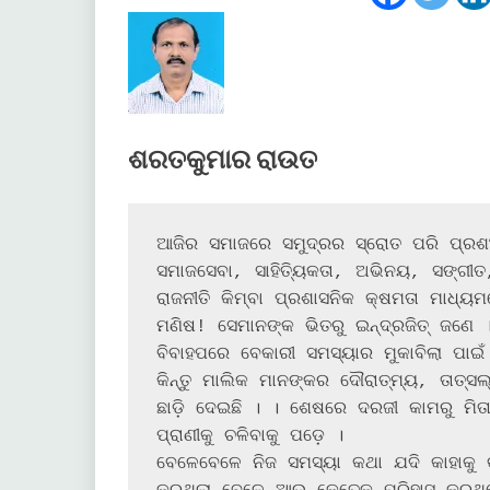
ଶରତକୁମାର ରାଉତ
ଆଜିର ସମାଜରେ ସମୁଦ୍ରର ସ୍ରୋତ ପରି ପ୍ରଶଂସା ପିପାସୁ ଓ କ
ସମାଜସେବା, ସାହିତ୍ୟିକତା, ଅଭିନୟ, ସଙ୍ଗୀତ
ରାଜନୀତି କିମ୍ବା ପ୍ରଶାସନିକ କ୍ଷମତା ମାଧ୍ୟ
ମଣିଷ! ସେମାନଙ୍କ ଭିତରୁ ଇନ୍ଦ୍ରଜିତ୍ ଜଣେ ।
ବିବାହପରେ ବେକାରୀ ସମସ୍ୟାର ମୁକାବିଲା ପାଇଁ 
କିନ୍ତୁ ମାଲିକ ମାନଙ୍କର ଦୌରାତ୍ମ୍ୟ, ତାତ୍ସଲ୍ୟ ଓ ଅସଦ୍‌ବ୍ୟବହାର ସହ୍ୟ କର
ଛାଡ଼ି ଦେଇଛି । । ଶେଷରେ ଦରଜୀ କାମରୁ ମିତ
ପ୍ରାଣୀକୁ ଚଳିବାକୁ ପଡ଼େ ।

ବେଳେବେଳେ ନିଜ ସମସ୍ୟା କଥା ଯଦି କାହାକୁ କହ