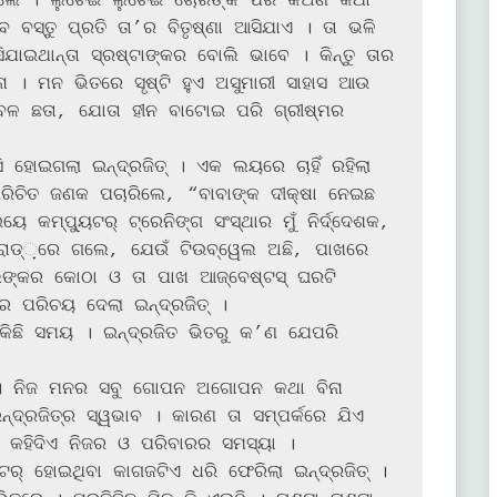
ିଲେ । ଲୁଚେଇ ଲୁଚେଇ ଚୋରଙ୍କ ପରି କଅଣ କଥା 
ବ ବସ୍ତୁ ପ୍ରତି ତା’ର ବିତୃଷ୍ଣା ଆସିଯାଏ । ତା ଭଳି 
ଇଥାନ୍ତା ସ୍ରଷ୍ଟାଙ୍କର ବୋଲି ଭାବେ । କିନ୍ତୁ ତାର 
। ମନ ଭିତରେ ସୃଷ୍ଟି ହୁଏ ଅସୁମାରୀ ସାହାସ ଆଉ 
େବଳ ଛତା, ଯୋତା ହୀନ ବାଟୋଇ ପରି ଗ୍ରୀଷ୍ମର 
ହୋଇଗଲା ଇନ୍ଦ୍ରଜିତ୍ । ଏକ ଲୟରେ ଚାହିଁ ରହିଲା 
ିଚିତ ଜଣକ ପଚାରିଲେ, “ବାବାଙ୍କ ଦୀକ୍ଷା ନେଇଛ 
େ କମ୍ପ୍ୟୁଟର୍ ଟ୍ରେନିଙ୍ଗ ସଂସ୍ଥାର ମୁଁ ନିର୍ଦ୍ଦେଶକ, 
ାଖରେ 
ା ଓ ତା ପାଖ ଆଜ୍‌ବେଷ୍ଟସ୍ ଘରଟି 
 ପରିଚୟ ଦେଲା ଇନ୍ଦ୍ରଜିତ୍ ।

ଛି ସମୟ । ଇନ୍ଦ୍ରଜିତ ଭିତରୁ କ’ଣ ଯେପରି 
ମ୍ପର୍କରେ ଯିଏ 
କହିଦିଏ ନିଜର ଓ ପରିବାରର ସମସ୍ୟା ।

ୁଟର୍ ହୋଇଥିବା କାଗଜଟିଏ ଧରି ଫେରିଲା ଇନ୍ଦ୍ରଜିତ୍ ।
