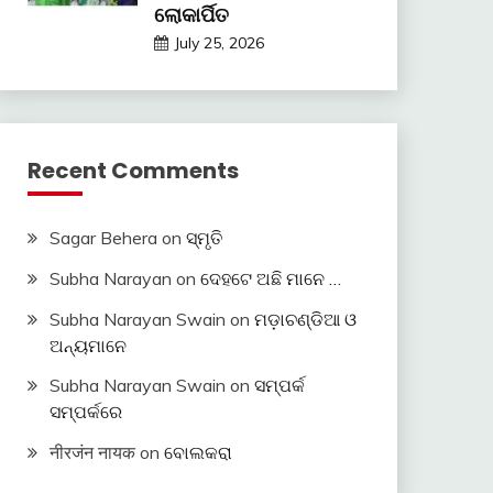
ଲୋକାର୍ପିତ
July 25, 2026
Recent Comments
Sagar Behera
on
ସ୍ମୃତି
Subha Narayan
on
ଦେହଟେ ଅଛି ମାନେ …
Subha Narayan Swain
on
ମଡ଼ାଚଣ୍ଡିଆ ଓ
ଅନ୍ୟମାନେ
Subha Narayan Swain
on
ସମ୍ପର୍କ
ସମ୍ପର୍କରେ
नीरजंन नायक
on
ବୋଲକରା