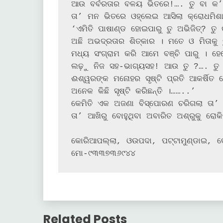
ଆଉ ବର୍ବରତାର ବଳୟ ଭିତରେ!…. ତୁ ବା କ’ଣ
ତା’ ମନ ଭିତରେ ଓହ୍ଲେଇ ଆସିଲା କ୍ରୋଧମିଶା
‘ଏମିତି ପାଷାଣ୍ଡ ହୋଇପାରୁ ତୁ ଅଭିଜିତ୍‌? ତୁ କାଳେ ଭଦ୍ର ଘରର ପୁଅ? ନା…. ତୋ ରକ୍ତରେ ତ 
ଅଛି ଅଭଦ୍ରତାର ଶିତ୍କାର । ମତେ ଓ ମିତାକୁ ତୁ 
ମଧ୍ୟ ସଂଗ୍ରାମ କରି ଆମେ ବଞ୍ଚି ପାରୁ । ହେ
ଲଢ଼ୁ ନିଜ ସହ-ଭାଗ୍ୟସହ! ଆଉ ତୁ ?…. ତୁ ତ
ଈଶ୍ୱରଙ୍କ ମନୋହର ସୃଷ୍ଟି ପ୍ରତି ଆକର୍ଷିତ
ଅନେକ କିଛି ସୃଷ୍ଟି କରିଛନ୍ତି ।……..’

କେମିତି ଏକ ଅଜଣା ବିସ୍ପୋରଣ ଚରିଗଲା ତା’ ସ
ତା’ ଆଖିରୁ ବୋହୁଥିବା ଅବାରିତ ଅଶ୍ରୁକୁ ରୋକି
କୋରିଆପଲ୍ଲା, ଓଉପଦା, ପଟ୍ଟାମୁଣ୍ଡାଇ, କେନ
ମୋ-୯୩୩୭୩୬୯୪୪
Related Posts