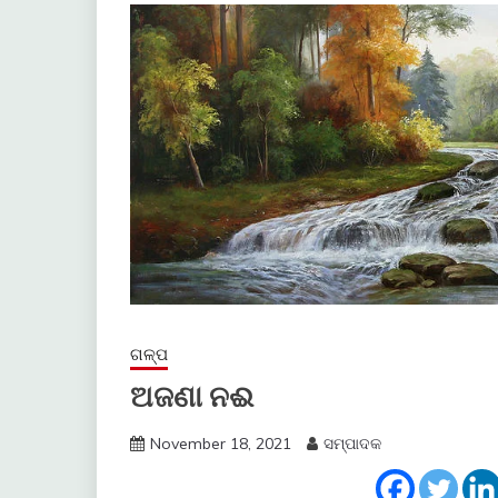
ଗଳ୍ପ
ଅଜଣା ନଈ
November 18, 2021
ସମ୍ପାଦକ