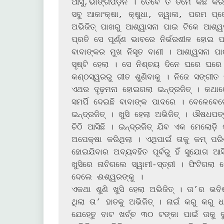
ଆସୁ,ଭାଙ୍ଗିପଡ଼ନି । ତେବେ ତ ତମେ କିଛି କରିପ
ସବୁ ଆକାଂକ୍ଷା, କ୍ଷୁଧା, ଜ୍ୱାଳା, ପରମ ପ୍
ଅଭିଜିତ୍ ପାଖରୁ ଆଶ୍ୱାସନା ପାଇ ଟିକେ ଆଶ୍ୱ
ପ୍ରତି ସେ ପୂର୍ଣ୍ଣ ଭାବରେ ନିର୍ଭରଶୀଳ ହୋଇ ପ
ବାବାଙ୍କର ମୁଖ ନିସୃତ ବାଣୀ । ଆଶା୍ୱସନା ପ
ସୃଷ୍ଟି ହେଲା । ସେ ନିଶ୍ଚୟ ଦିନେ ଘରେ ଘରେ
କଣ୍ଠସ୍ୱରରୁ ଗୀତ ଶୁଣିବାକୁ । ନିଜେ ସଙ୍ଗୀତ
ଏଥର ଦୃଢ଼ମନା ହୋଇଗଲା ଇନ୍ଦ୍ରଜିତ୍ । କଥାରେ
ସମର୍ପି ଦେଇଛି ବାବାଙ୍କ ପାଦରେ । ବେଳେବେଳେ
ଇନ୍ଦ୍ରଜିତ୍ । ଖୁସି ହେଲା ଅଭିଜିତ୍ । ଔଷଧପତ
ଚିଠି ଆସିଛି । ଇନ୍ଦ୍ରଜିତ୍ ଯିବ ଏକ ମେଲୋଡ଼ି 
ଅପେକ୍ଷା କରିଥିଲା । ଏଥିପାଇଁ ତାକୁ କମ୍ ପରି
ହୋଇଯିବାର ଅବ୍ୟବହିତ ପୂର୍ବରୁ ହିଁ ସୁଯୋଗ ଆସି
ଖୁସିରେ ନାଚିଗଲେ ସ୍ୱାମୀ-ସ୍ତ୍ରୀ । ଫିଟିଗଲା
ଦେଲେ ଈଶ୍ୱରଙ୍କୁ ।

ଏକଥା ଶୁଣି ଖୁସି ହେଲା ଅଭିଜିତ୍ । ତା’ର ଭ
ଥିଲା ତା’ ହାତକୁ ଅଭିଜିତ୍ । ନାଇଁ କରୁ କରୁ ଧ
ଯେହେତୁ ବାଟ ଖର୍ଚ୍ଚ ୩୦ ଟଙ୍କା ପାଇଁ ତାକୁ ବୁଲ