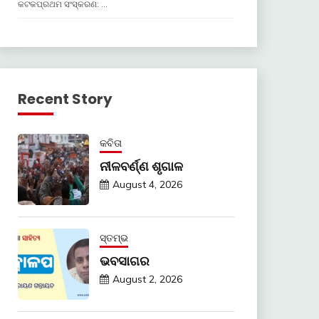
କଟକପ୍ରଥମ ସଂସ୍କରଣ: …
Recent Story
କବିତା
ନୀଳବର୍ଣ୍ଣ ଶୃଗାଳ
August 4, 2026
ସ୍ତମ୍ଭ
ଭବସାଗର
August 2, 2026