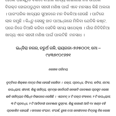
ବିରକ୍ତ ହୋଇପଡୁଥିବା ସହରୀ ମଣିଷ ପାଇଁ ଏବେ ମନସାଧ କିଛି ଅଲଗା
। ପାରଂପରିକ ଖାଦ୍ୟର ସୁଆଦରେ ମନ ବିକଳିଆ ହେଉଛି । ପାଟିରେ
ଲାଳ ଜମୁଛି । କିନ୍ତୁ ସେସବୁ ହାତ ପାଆନ୍ତାରେ ମିଳିବା ଯେତିକି କଷ୍ଟ,
ଘରେ ନିଜେ ତିଆରି କରିବା ସେତିକି ସମୟ ସାପେକ୍ଷ । ଗାଁର ନିତିଦିନିଆ
ଖାଦ୍ୟ ଏବେ ସହରୀ ମଣିଷ ପାଇଁ ପାଲଟିଛି ମନସାଧ ।
ଇନ୍ଦିରା ନଗର, ଚତୁର୍ଥ ଗଳି, ରାୟଗଡା-୭୬୫୦୦୧, ମୋ –
୯୪୩୭୯୦୯୬୭୧
ଲେଖକ ପରିଚୟ
ବୃତ୍ତିରେ ଶିକ୍ଷକ ମାତ୍ର ନିଶା ହେଉଛି ଲେଖିବା । ଗଳ୍ପ, ପ୍ରବନ୍ଧ, ଫିଚର, କବିତା, ନାଟକ,
ଉପନ୍ୟାସ, ଜୀବନୀ, ଶିଶୁ ସାହିତ୍ୟ, ସ୍ତମ୍ଭ ସର୍ବୋପରି ଜନଜାତି ଗବେଷଣା ପ୍ରସୂତ ଲେଖା
ଭଳି ସାହିତ୍ୟର ବିଭିନ୍ନ ବିଭାଗରେ ଲେଖିଛି । ଏଯାବତ୍ ୪ ଟି ଗଳ୍ପ ସଂକଳନ, ୨ ଟି ଉପନ୍ୟାସ,
୩ ଟି ପ୍ରବନ୍ଧ, ୨ ଟି ଆଦିବାସୀ ଗବେଷଣା ପୁସ୍ତକ, ଶିଶୁ କାହାଣୀ ଆଦି ୧୪ ଖଣ୍ଡ ବହି
ପ୍ରକାଶିତ ହୋଇଛି । ସମାଜର ସଂଘାତ, ସଂଘର୍ଷ, ଦୁଃଖ ତଥା ଜନଜୀବନର ଚିତ୍ରକୁ ନିଜ ଲେଖା