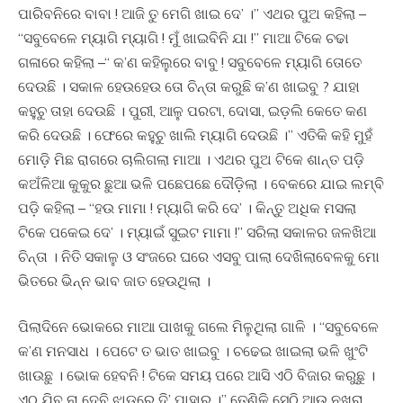
ପାରିବନିରେ ବାବା ! ଆଜି ତୁ ମେଗି ଖାଇ ଦେ’ ।” ଏଥର ପୁଅ କହିଲା –
“ସବୁବେଳେ ମ୍ୟାଗି ମ୍ୟାଗି ! ମୁଁ ଖାଇବିନି ଯା !” ମାଆ ଟିକେ ଚଢା
ଗଳାରେ କହିଲା –“ କ’ଣ କହିଲୁରେ ବାବୁ ! ସବୁବେଳେ ମ୍ୟାଗି ତୋତେ
ଦେଉଛି । ସକାଳ ହେଉହେଉ ତୋ ଚିନ୍ତା କରୁଛି କ’ଣ ଖାଇବୁ ? ଯାହା
କହୁଚୁ ତାହା ଦେଉଛି । ପୁରୀ, ଆଳୁ ପରଟା, ଦୋସା, ଇଡ଼ଲି କେତେ କଣ
କରି ଦେଉଛି । ଫେରେ କହୁଚୁ ଖାଲି ମ୍ୟାଗି ଦେଉଛି ।” ଏତିକି କହି ମୁହଁ
ମୋଡ଼ି ମିଛ ରାଗରେ ଚାଲିଗଲା ମାଆ । ଏଥର ପୁଅ ଟିକେ ଶାନ୍ତ ପଡ଼ି
କଅଁଳିଆ କୁକୁର ଛୁଆ ଭଳି ପଛେପଛେ ଦୌଡ଼ିଲା । ବେକରେ ଯାଇ ଲମ୍ବି
ପଡ଼ି କହିଲା – “ହଉ ମାମା ! ମ୍ୟାଗି କରି ଦେ’ । କିନ୍ତୁ ଅଧିକ ମସଲା
ଟିକେ ପକେଇ ଦେ’ । ମ୍ୟାଇଁ ସୁଇଟ ମାମା !” ସରିଲା ସକାଳର ଜଳଖିଆ
ଚିନ୍ତା । ନିତି ସକାଳୁ ଓ ସଂଜରେ ଘରେ ଏସବୁ ପାଲା ଦେଖିଲାବେଳକୁ ମୋ
ଭିତରେ ଭିନ୍ନ ଭାବ ଜାତ ହେଉଥିଲା ।
ପିଲାଦିନେ ଭୋକରେ ମାଆ ପାଖକୁ ଗଲେ ମିଳୁଥିଲା ଗାଳି । “ସବୁବେଳେ
କ’ଣ ମନସାଧ । ପେଟେ ତ ଭାତ ଖାଇବୁ । ଚଢେଇ ଖାଇଲା ଭଳି ଖୁଂଟି
ଖାଉଛୁ । ଭୋକ ହେବନି ! ଟିକେ ସମୟ ପରେ ଆସି ଏଠି ବିଜାର କରୁଛୁ ।
ଏଠୁ ଯିବୁ ନା ଦେବି ଝାଡୁରେ ଦି’ ପାହାର ।” ତେଣିକି ସେଠି ଆଉ ନଖରା