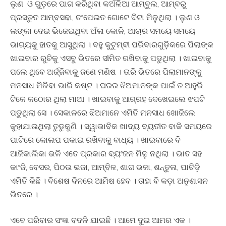
ଲୁଣ ଓ ଗୁଡ଼ରେ ପାଗ କରିଥିବା କଅଁଳିଆ ଆମ୍ବୁଲ, ଆମ୍ବରୁ
ପ୍ରସ୍ତୁତ ଆମ୍ବସଢା, ଚଂପେଇତ ଗୋଟେ ଦିଟା ମିଳୁଥିଲା । ଲୁଣ ଓ
ଲଙ୍କା ଦେଇ ଭିଜେଇଥିବା ଅଁଳା କୋଳି, ଆଚାର ସମୟେ ସମୟେ
ଭାଗ୍ୟକୁ ହାତକୁ ଆସୁଥିଲା । ବହୁ କୁଟୁମ୍ବୀ ପରିବାରଗୁଡ଼ିକରେ ପିଲାଙ୍କ
ଖାଇବାର ରୁଚିକୁ ଏସବୁ ଭିତରେ ସୀମିତ ରଖିବାକୁ ପଡୁଥିଲା । ଖାଇବାକୁ
ପଲେ ଥିବେ ଅର୍ଜ୍ଜିବାକୁ ଜଣେ ମଣିଷ । ତାରି ଭିତରେ ପିଲାମାନଙ୍କୁ
ମନସାଧ ମିଳିବା ଭାରି କଷ୍ଟ । ଘରର ଝିଅମାନଙ୍କ ପାଇଁ ତ ଆହୁରି
ଟିକେ କଠୋର ଥିଲା ମାଆ । ଖାଇବାକୁ ଆଗ୍ରହ ଦେଖେଇଲେ ଝପଟି
ପଡୁଥିଲା ସେ । ସେକାଳରେ ଝିଅମାନେ ଏମିତି ମନସାଧ ଖୋଜିଲେ
କୁହାଯାଉଥିଲା ତୁଡୁକୁଣି । ସ୍ୱାଭାବିକ ଖାଦ୍ୟ ବ୍ୟତୀତ ବାକି ସମୟରେ
ପାଟିରେ କୋଲପ ପକାଇ ରଖିବାକୁ ବାଧ୍ୟ । ଖାଇବାରେ ବି
ଆଜିକାଲିକା ଭଳି ଏତେ ପ୍ରକାର ବ୍ୟଂଜନ ମିଳୁ ନଥିଲା । ଭାତ ସହ
କାଂଜି, ବେସର, ପିଠଉ ଭଜା, ଆମ୍ବିଳ, ଶାଗ ଭଜା, ଶନ୍ତୁଳା, ପାଚିଡ଼ି
ଏମିତି କିଛି । ବିଶେଷ ଦିନରେ ଆମିଷ ହେବ । ତାହା ବି କଡ଼ା ଅନୁଶାସନ
ଭିତରେ ।
ଏବେ ପରିବାର ସଂଜ୍ଞା ବଦଳି ଯାଇଛି । ଆମେ ଦୁଇ ଆମର ଏକ ।