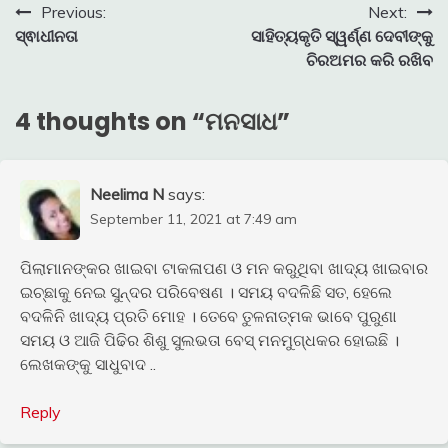
Post
Previous:
Next:
ସ୍ଵାଧୀନତା
ସାହିତ୍ୟକୃତି ସ୍ୱର୍ଣ୍ଣ ଦେବୀଙ୍କୁ
navigation
ଚିରଅମର କରି ରଖିବ
4 thoughts on “
ମନସାଧ
”
Neelima N
says:
September 11, 2021 at 7:49 am
ପିଲାମାନଙ୍କର ଖାଇବା ଟାକଳାପଣ ଓ ମନ କରୁଥିବା ଖାଦ୍ୟ ଖାଇବାର
ଇଚ୍ଛାକୁ ନେଇ ସୁନ୍ଦର ପରିବେଷଣ । ସମୟ ବଦଳିଛି ସତ, ହେଲେ
ବଦଳିନି ଖାଦ୍ୟ ପ୍ରତି ମୋହ । ତେବେ ତୁଳନାତ୍ମକ ଭାବେ ପୁରୁଣା
ସମୟ ଓ ଆଜି ପିଢିର ଶିଶୁ ସୁଲଭତା ବେସ୍ ମନମୁଗ୍ଧକର ହୋଇଛି ।
ଲେଖକଙ୍କୁ ସାଧୁବାଦ ..
Reply