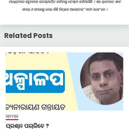
ମାଧ୍ୟମରେ ସବୁବେଳେ ଉପସ୍ଥାପିତ କରିବାକୁ ଚେଷ୍ଟା କରିଆସିଛି । ଏଇ କ୍ରମରେ ଏବେ
ସମୟ ଓ ସମାଜକୁ ନେଇ କିଛି ନିଚ୍ଛକ ଆଲୋଚନା “ସଫା କଥା”ରେ ।
Related Posts
ସ୍ତମ୍ଭ
ପ୍ରଶ୍ନ ପଚାରିବେ ?