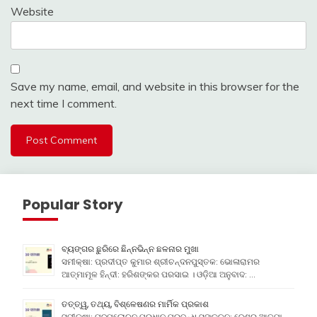
Website
Save my name, email, and website in this browser for the
next time I comment.
Popular Story
ବ୍ୟଙ୍ଗର ଛୁରିରେ ଛିନ୍ନଭିନ୍ନ ଛଳନାର ମୁଖା
ସମୀକ୍ଷା: ପ୍ରଦୀପ୍ତ କୁମାର ଶ୍ରୀଚନ୍ଦନପୁସ୍ତକ: ଭୋଳାରାମର
ଆତ୍ମାମୂଳ ହିନ୍ଦୀ: ହରିଶଙ୍କର ପରସାଇ । ଓଡ଼ିଆ ଅନୁବାଦ: …
ତତ୍ତ୍ୱ, ତଥ୍ୟ, ବିଶ୍ଳେଷଣର ମାର୍ମିକ ପ୍ରକାଶ
ସମୀକ୍ଷା: ପଦ୍ମଲୋଚନ ପ୍ରଧାନ ପ୍ରବନ୍ଧ ସଙ୍କଳନ: ଦେଶର ଆତ୍ମା