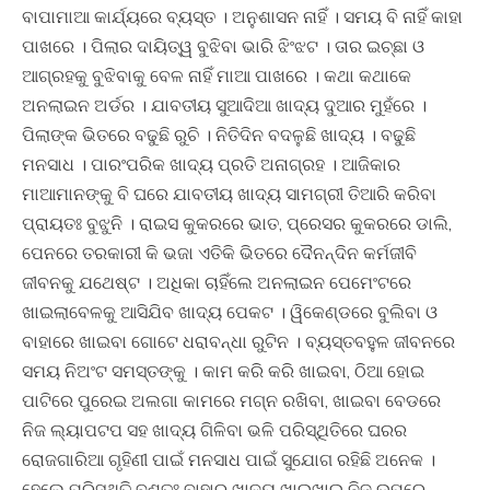
ବାପାମାଆ କାର୍ଯ୍ୟରେ ବ୍ୟସ୍ତ । ଅନୁଶାସନ ନାହିଁ । ସମୟ ବି ନାହିଁ କାହା
ପାଖରେ । ପିଲାର ଦାୟିତ୍ୱ ବୁଝିବା ଭାରି ଝିଂଝଟ । ତାର ଇଚ୍ଛା ଓ
ଆଗ୍ରହକୁ ବୁଝିବାକୁ ବେଳ ନାହିଁ ମାଆ ପାଖରେ । କଥା କଥାକେ
ଅନଲାଇନ ଅର୍ଡର । ଯାବତୀୟ ସୁଆଦିଆ ଖାଦ୍ୟ ଦୁଆର ମୁହଁରେ ।
ପିଲାଙ୍କ ଭିତରେ ବଢୁଛି ରୁଚି । ନିତିଦିନ ବଦଳୁଛି ଖାଦ୍ୟ । ବଢୁଛି
ମନସାଧ । ପାରଂପରିକ ଖାଦ୍ୟ ପ୍ରତି ଅନାଗ୍ରହ । ଆଜିକାର
ମାଆମାନଙ୍କୁ ବି ଘରେ ଯାବତୀୟ ଖାଦ୍ୟ ସାମଗ୍ରୀ ତିଆରି କରିବା
ପ୍ରାୟତଃ ବୁଝୁନି । ରାଇସ କୁକରରେ ଭାତ, ପ୍ରେସର କୁକରରେ ଡାଲି,
ପେନରେ ତରକାରୀ କି ଭଜା ଏତିକି ଭିତରେ ଦୈନନ୍ଦିନ କର୍ମଜୀବି
ଜୀବନକୁ ଯଥେଷ୍ଟ । ଅଧିକା ଚାହିଁଲେ ଅନଲାଇନ ପେମେଂଟରେ
ଖାଇଲାବେଳକୁ ଆସିଯିବ ଖାଦ୍ୟ ପେକଟ । ୱିକେଣ୍ଡରେ ବୁଲିବା ଓ
ବାହାରେ ଖାଇବା ଗୋଟେ ଧରାବନ୍ଧା ରୁଟିନ । ବ୍ୟସ୍ତବହୁଳ ଜୀବନରେ
ସମୟ ନିଅଂଟ ସମସ୍ତଙ୍କୁ । କାମ କରି କରି ଖାଇବା, ଠିଆ ହୋଇ
ପାଟିରେ ପୁରେଇ ଅଲଗା କାମରେ ମଗ୍ନ ରଖିବା, ଖାଇବା ବେଡରେ
ନିଜ ଲ୍ୟାପଟପ ସହ ଖାଦ୍ୟ ଗିଳିବା ଭଳି ପରିସ୍ଥିତିରେ ଘରର
ରୋଜଗାରିଆ ଗୃହିଣୀ ପାଇଁ ମନସାଧ ପାଇଁ ସୁଯୋଗ ରହିଛି ଅନେକ ।
ହେଲେ ପରିସ୍ଥିତି ବଶତଃ ବାହାର ଖାଦ୍ୟ ଖାଇଖାଇ ନିଜ ଉପରେ