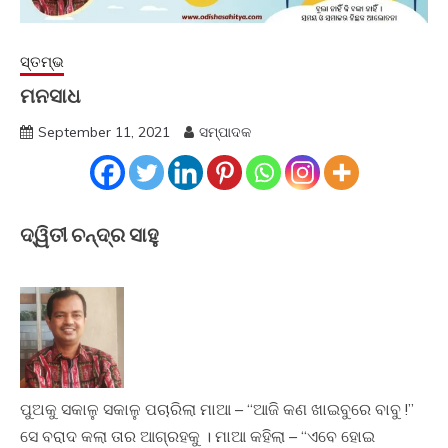
ସ୍ତମ୍ଭ
ମନସାଧ
September 11, 2021
ସମ୍ପାଦକ
ଦ୍ୱିତୀ ଚନ୍ଦ୍ର ସାହୁ
ପୁଅକୁ ସକାଳୁ ସକାଳୁ ପଚାରିଲା ମାଆ – “ଆଜି କଣ ଖାଇବୁରେ ବାବୁ !”
ସେ ବରାଦ କଲା ତାର ଆଗ୍ରହକୁ । ମାଆ କହିଲା – “ଏବେ ହୋଇ