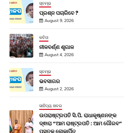
ସ୍ତମ୍ଭ
ପ୍ରଶ୍ନ ପଚାରିବେ ?
August 9, 2026
କବିତା
ନୀଳବର୍ଣ୍ଣ ଶୃଗାଳ
August 4, 2026
ସ୍ତମ୍ଭ
ଭବସାଗର
August 2, 2026
ସାହିତ୍ୟ ଖବର
ଉପରାଷ୍ଟ୍ରପତି ସି.ପି. ରାଧାକୃଷ୍ଣନଙ୍କ
ଦ୍ଵାରା “ଆମ ରାଷ୍ଟ୍ରପତି : ଆମ ଗୌରବ”
ପୁସ୍ତକ ଲୋକାର୍ପିତ