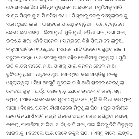
ଦେଖେଇଲେ ସିଧା ବିଭିନ୍ନ ମୁଦ୍ରାରେ ଆକ୍ରମଣ । ମୁହଁଟାକୁ ମାରି
ଦାଣ୍ଡ ପିଣ୍ଡାକୁ ଆସି ବସିବା କଥା । ପିଣ୍ଡାରୁ ତଳକୁ ନଓହ୍ଲାଇବାକୁ
ଏଣେ ହୁଇପ ଜାରି । ଦାଣ୍ଡରେ ଯାଉଥିବ ଗୁଡ଼ିଆ । ତାରି ଚାଂଗୁଡିରେ
କେତେ କଣ ପସରା । ଲିଆ ମୁଆଁ, ମୁଢି ମୁଆଁ, ନଡ଼ିଆ ଖଜା, ଚଣା ଖଜା,
ଉକ୍ଷର ଖଜା ଏମିତି ଅନେକ । ସାମ୍ନାରେ କିଣି ପିଲାମାନେ ଲାଳୁଆ
ଲାଳୁଆ ପାଟିରେ ଖାଉଥିବେ । ଏପଟେ ପାଟି ଭିତରେ ଝରୁଥିବ ଲାଳ ।
ସବୁତକ ଇଚ୍ଛା ଓ ଆବେଗକୁ ଲାଳ ସହିତ ଢୋକିବାକୁ ପଡୁଥିଲା । ପୁଣି
ଉଠି କାତର ମନରେ ମାଆ ପାଖକୁ ଯାଇ କନକନ ହେଲେ ମାଆ
ବୁଝିପାରୁ ଥିଲା । ଆଟୁରେ ଥୁଆ ହୋଇଥିବା କଳା ହାଣ୍ଡିକୁ ତଳକୁ
ଓହ୍ଲାଉଥିଲା । ସିଧା ଆଂଗୁଠି ପୁରେଇ ଟାଣି ଆଣି ହାତରେ ଦେଉଥିଲା
ତେଂଟିଆ ଗୁଡ଼ । ଅର୍ଦ୍ଧ ତରଳ ଗୁଡ଼ ଯେତେ ଚାଟିଲେ ବି ହାତରୁ ସରୁ
ନଥିଲା । ଆଉ କେବେକେବେ ମୁଠାଏ ଖୁଦ ଭଜା, ମୁଢି କି ଲିଆ ଦେଉଥିଲା
ମାଆ । ବିଶେଷ ପରବପର୍ବାଣୀ ହେଲେ ମିଳୁଥିଲା ପିଠା । ପୂଜାପର୍ବାଣୀର
ଢେର ଦିନ ଯାଏଁ ମାଟି ହାଣ୍ଡି ଭିତରେ ସାଇତା ହୋଇ ରଖିଥିବା ମଣ୍ଡା,
କାକରା, ପାଲକିଆ, ଆରିସା, ଆର୍ଦା, ବାଟି ଖଜା, ଗଜା ଭିତରୁ ନିତି ମିଳୁଥିଲା
ଖାଇବାକୁ । ନହେଲେ ଆଉ କେବେ ଚକୁଳି ପିଠା । ଏସବୁ ବାଦେ ଲଙ୍କା,