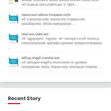
ଏବଂ ଅନ୍ୟାନ୍ୟ ପ୍ରବନ୍ଧପ୍ରାବନ୍ଧିକ: ଡ. ମୃଣାଳ …
ଲୋକକଥାରେ ପରିବେଶ ସଂରକ୍ଷଣର ବାର୍ତ୍ତା
ବହି: ଦ ନୁଟମେଗ୍ସ କର୍ସର୍: ପାରାବଲ୍ ଫର ଏ ପ୍ଲାନେଟ୍ ଇନ
କ୍ରାଇସିସ୍ଲେଖକ: ଅମିତାଭ ଘୋଷପ୍ରକାଶକ: …
ଅଳ୍ପ କଥା, ଗଭୀର ଭାବ
ବହି: ‘ସ୍ୱପ୍ନଶ୍ରବା’, ‘ମଧୁବ୍ରତା’ ଏବଂ ‘ଅମୋକ୍ଷ ତପ’କବି: ଉମାକାନ୍ତ
ମହାପାତ୍ରପ୍ରକାଶକ: ଶ୍ରୀପର୍ଣ୍ଣା ପ୍ରକାଶନୀ, ଉଦୟରାଗ କମ୍ପେ୍ଲକ୍ସ,
…
ସାହିତ୍ୟ, ସଂସ୍କୃତି ଓ ସମାଜର କଥା
ବହି: ସାହିତ୍ୟରେ ସଂସ୍କୃତିର ସଂକେତଲେଖକ: ଇଂ ମୁରଲୀଧର
ହୋତାପ୍ରକାଶକ: ନିଶବ୍ଦ, ଡିଭାଇନ ନଗର, କଟକପ୍ରଥମ ସଂସ୍କରଣ: …
Recent Story