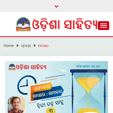
Skip
to
content
ଓଡ଼ିଆ ଇ-ସାହିତ୍ୟକୁ ଆଗକୁ ନେବାକୁ ଏକ ନୂଆ ପ୍ରଚେଷ୍ଠା
ଓଡ଼ିଶା ସାହିତ୍ୟ
Home
ସ୍ତମ୍ଭ
ମନସାଧ