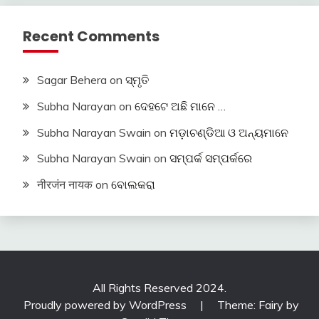
Recent Comments
Sagar Behera
on
ସ୍ମୃତି
Subha Narayan
on
ଦେହଟେ ଅଛି ମାନେ …
Subha Narayan Swain
on
ମଡ଼ାଚଣ୍ଡିଆ ଓ ଅନ୍ୟମାନେ
Subha Narayan Swain
on
ସମ୍ପର୍କ ସମ୍ପର୍କରେ
नीरजंन नायक
on
ବୋଲକରା
All Rights Reserved 2024.
Proudly powered by WordPress
|
Theme: Fairy by