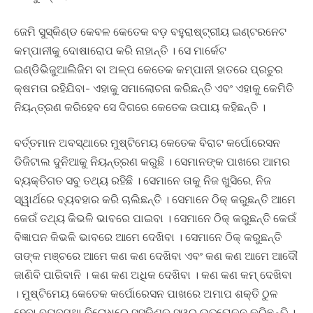
ଜେମି ସୁସ୍କିଣ୍ଡ କେବଳ କେତେକ ବଡ଼ ବହୁରାଷ୍ଟ୍ରୀୟ ଇଣ୍ଟରନେଟ
କମ୍ପାନୀକୁ ଦୋଷାରୋପ କରି ନାହାନ୍ତି । ସେ ମାର୍କେଟ
ଇଣ୍ଡିଭିଜୁଆଲିଜିମ ବା ଅଳ୍ପ କେତେକ କମ୍ପାନୀ ହାତରେ ପ୍ରଚୁର
କ୍ଷମତା ରହିଯିବା- ଏହାକୁ ସମାଲୋଚନା କରିଛନ୍ତି ଏବଂ ଏହାକୁ କେମିତି
ନିୟନ୍ତ୍ରଣ କରିହେବ ସେ ଦିଗରେ କେତେକ ଉପାୟ କହିଛନ୍ତି ।
ବର୍ତ୍ତମାନ ଅବସ୍ଥାରେ ମୁଷ୍ଟିମେୟ କେତେକ ବିରାଟ କର୍ପୋରେସନ
ଡିଜିଟାଲ ଦୁନିଆକୁ ନିୟନ୍ତ୍ରଣ କରୁଛି । ସେମାନଙ୍କ ପାଖରେ ଆମର
ବ୍ୟକ୍ତିଗତ ସବୁ ତଥ୍ୟ ରହିଛି । ସେମାନେ ତାକୁ ନିଜ ଖୁସିରେ, ନିଜ
ସ୍ୱାର୍ଥରେ ବ୍ୟବହାର କରି ଚାଲିଛନ୍ତି । ସେମାନେ ଠିକ୍ କରୁଛନ୍ତି ଆମେ
କେଉଁ ତଥ୍ୟ କିଭଳି ଭାବରେ ପାଇବା । ସେମାନେ ଠିକ୍ କରୁଛନ୍ତି କେଉଁ
ବିଜ୍ଞାପନ କିଭଳି ଭାବରେ ଆମେ ଦେଖିବା । ସେମାନେ ଠିକ୍ କରୁଛନ୍ତି
ତାଙ୍କ ମଞ୍ଚରେ ଆମେ କଣ କଣ ଦେଖିବା ଏବଂ କଣ କଣ ଆମେ ଆଦୌ
ଜାଣିବି ପାରିବାନି । କଣ କଣ ଅଧିକ ଦେଖିବା । କଣ କଣ କମ୍ ଦେଖିବା
। ମୁଷ୍ଟିମେୟ କେତେକ କର୍ପୋରେସନ ପାଖରେ ଅମାପ ଶକ୍ତି ଠୁଳ
ହେବା ବ୍ୟବସ୍ଥା ବିରୋଧରେ ସୁସ୍କିଣ୍ଡ୍ ସ୍ୱର ଉତ୍ତୋଳନ କରିଛନ୍ତି ।