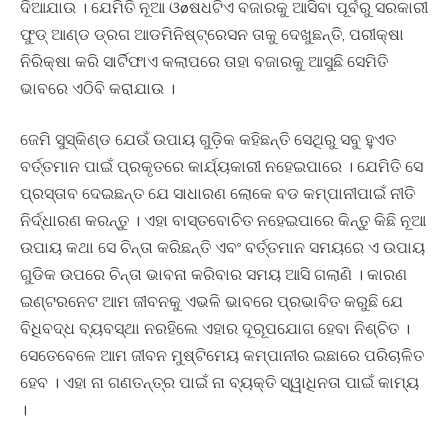
ଦିଆଯାଉ । ଯେମିତି ନୂଆ ଓøଷଧଟିଏ ବଜାରକୁ ଆସିବା ପୂର୍ବରୁ ସରକାରୀ
ଫୁଡ୍ ଆଣ୍ଡ ଡ୍ରଗ ଆଡମିନିଷ୍ଟ୍ରେସନ ତାକୁ ଦେଖୁଛନ୍ତି, ପରୀକ୍ଷା
ନିରିକ୍ଷା କରି ସାର୍ଟିଫାଏ କଲାପରେ ତାହା ବଜାରକୁ ଆସୁଛି ସେମିତି
ଭାବରେ ଏଠିବି କରାଯାଉ ।
ଜେମି ସୁସ୍କିଣ୍ଡ ଯେଉଁ ଉପାୟ ଗୁଡ଼ିକ କହିଛନ୍ତି ସେଥିରୁ ସବୁ ହୁଏତ
ବର୍ତ୍ତମାନ ପାଇଁ ପ୍ରକୃତରେ କାର୍ଯ୍ୟକାରୀ ନହେଇପାରେ । ଯେମିତି ସେ
ପ୍ରସ୍ତାବ ଦେଇଛନ୍ତ ଯେ ସାଧାରଣ ଲୋକେ ବଡ କମ୍ପାନୀପାଇଁ ନୀତି
ନିର୍ଦ୍ଧାରଣ କରନ୍ତୁ । ଏହା ବାସ୍ତବୋଚିତ ନହେଇପାରେ କିନ୍ତୁ କିଛି ନୂଆ
ଉପାୟ କଥା ସେ ଚିନ୍ତା କରିଛନ୍ତି ଏବଂ ବର୍ତ୍ତମାନ ସମୟରେ ଏ ଉପାୟ
ଗୁଡିକ ଉପରେ ଚିନ୍ତା ଭାବନା କରିବାର ସମୟ ଆସି ଗଲାଣି । କାରଣ
ଇଣ୍ଟରନେଟ ଆମ ଜୀବନକୁ ଏଭଳି ଭାବରେ ପ୍ରଭାବିତ କରୁଛି ଯେ
ବିଧିବଦ୍ଧ ବ୍ୟବସ୍ଥା ନରହିଲେ ଏହାର ଦୂରୂପଯୋଗ ହେବା ନିଶ୍ଚିତ ।
ସେତେବେଳେ ଆମ ଜୀବନ ମୁଷ୍ଟିମେୟ କମ୍ପାନୀର ଇଛାରେ ପରିଚାଳିତ
ହେବ । ଏହା ନା ଗଣତନ୍ତ୍ର ପାଇଁ ନା ବ୍ୟକ୍ତି ସ୍ୱାଧିନତା ପାଇଁ କାମ୍ୟ
।