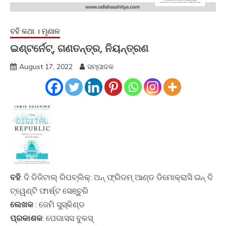
ବହି କଥା । ମୃଣାଳ
ଇଣ୍ଟର୍ନେଟ୍, ଗଣତନ୍ତ୍ର, ନିୟନ୍ତ୍ରଣ
August 17, 2022
ସମ୍ପାଦକ
ବହି
: ଦି ଡିଜିଟାଲ୍ ରିପବ୍ଲିକ୍: ଅନ୍ ଫ୍ରିଡମ୍ ଆଣ୍ଡ ଡିମୋକ୍ରାସି ଇନ୍ ଦି
ଟ୍ୱେଣ୍ଟି ଫାର୍ଷ୍ଟ ସେଞ୍ଚୁରି
ଲେଖକ
: ଜେମି ସୁସ୍କିଣ୍ଡ
ପ୍ରକାଶକ
: ପେଗାସସ ବୁକସ୍