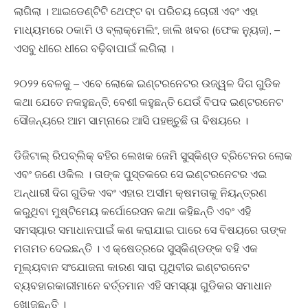
ଲାଗିଲା । ଆଇଡେଣ୍ଟିଟି ଥେଫ୍ଟ ବା ପରିଚୟ ଚୋରୀ ଏବଂ ଏହା
ମାଧ୍ୟମରେ ଠକାମି ଓ ବ୍ଲାକ୍ମେଲିଂ, ଜାଲି ଖବର (ଫେକ ନ୍ୟୁଜ), –
ଏସବୁ ଧୀରେ ଧୀରେ ବଢ଼ିବାପାଇଁ ଲଗିଲା ।
୨୦୨୨ ବେଳକୁ – ଏବେ ଲୋକେ ଇଣ୍ଟରନେଟର ଉଜ୍ୱଳ ଦିଗ ଗୁଡିକ
କଥା ଯେତେ ନକହୁଛନ୍ତି, ବେଶୀ କହୁଛନ୍ତି ଯେଉଁ ବିପଦ ଇଣ୍ଟରନେଟ
ସୌଜନ୍ୟରେ ଆମ ସାମ୍ନାରେ ଆସି ପହଞ୍ଚୁଛି ତା ବିଷୟରେ ।
ଡିଜିଟାଲ୍ ରିପବ୍ଲିକ୍ ବହିର ଲେଖକ ଜେମି ସୁସ୍କିଣ୍ଡ ବ୍ରିଟେନର ଲୋକ
ଏବଂ ଜଣେ ଓକିଲ । ତାଙ୍କ ପୁସ୍ତକରେ ସେ ଇଣ୍ଟରନେଟର ଏଇ
ଅନ୍ଧାରୀ ଦିଗ ଗୁଡିକ ଏବଂ ଏହାର ଅସୀମ କ୍ଷମତାକୁ ନିୟନ୍ତ୍ରଣ
କରୁଥିବା ମୁଷ୍ଟିମେୟ କର୍ପୋରେସନ କଥା କହିଛନ୍ତି ଏବଂ ଏହି
ସମସ୍ୟାର ସମାଧାନପାଇଁ କଣ କରାଯାଇ ପାରେ ସେ ବିଷୟରେ ତାଙ୍କ
ମତାମତ ଦେଇଛନ୍ତି । ଏ କ୍ଷେତ୍ରରେ ସୁସ୍କିଣ୍ଡଙ୍କ ବହି ଏକ
ମୂଲ୍ୟବାନ ସଂଯୋଜନା କାରଣ ସାରା ପୃଥିବୀର ଇଣ୍ଟରନେଟ
ବ୍ୟବହାରକାରୀମାନେ ବର୍ତ୍ତମାନ ଏହି ସମସ୍ୟା ଗୁଡିକର ସମାଧାନ
ଖୋଜୁଛନ୍ତି ।