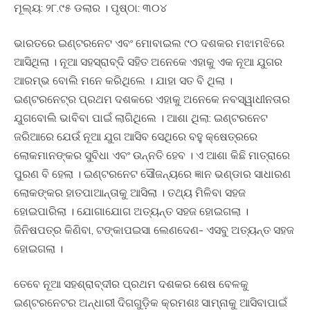
ମୂଲ୍ୟ: ୨୮.୯୫ ଡଲାର । ପୃଷ୍ଠା: ୩୦୪
ଭାରତରେ ଇଣ୍ଟରନେଟ ଏବଂ ମୋବାଇଲ ୯୦ ଦଶକର ମଝାମଝିରେ
ଆସିଥିଲା । ନୂଆ ସହସ୍ରାବ୍ଦି ସହିତ ଅନେକେ ଏହାକୁ ଏକ ନୂଆ ଯୁଗର
ଆରମ୍ଭ ବୋଲି ମନେ କରିଥିଲେ । ଯାହା ସତ ବି ଥିଲା ।
ଇଣ୍ଟରନେଟ୍ର ପ୍ରଥମ ଦଶକରେ ଏହାକୁ ଅନେକେ ନବସ୍ୱାଧୀନତାର
ଯୁଗବୋଲି ଭାବିବା ପାଇଁ ଲାଗିଥିଲେ । ଆଶା ଥିଲା: ଇଣ୍ଟରନେଟ
ଜରିଆରେ ଯେଉଁ ନୂଆ ଯୁଗ ଆସିବ ସେଥିରେ ବହୁ କ୍ଷେତ୍ରରେ
ଲୋକମାନଙ୍କର ସୁବିଧା ଏବଂ ଉନ୍ନତି ହେବ । ଏ ଆଶା କିଛି ମାତ୍ରାରେ
ପୁରଣ ବି ହେଲା । ଇଣ୍ଟରନେଟ ସୌଜନ୍ୟରେ ଜ୍ଞାନ ଭଣ୍ଡାର ସାଧାରଣ
ଲୋକଙ୍କର ହାତପାଆନ୍ତାକୁ ଆସିଲା । ତଥ୍ୟ ମିଳିବା ସହଜ
ହୋଇପାରିଲା । ଯୋଗାଯୋଗ ଅତ୍ୟନ୍ତ ସହଜ ହୋଇଗଲା ।
ଜିନିଷପତ୍ର କିଣିବା, ଟଙ୍କାପଇସା ଲେଣଦେଣ- ଏସବୁ ଅତ୍ୟନ୍ତ ସହଜ
ହୋଇଗଲା ।
ତେବେ ନୂଆ ସହଶ୍ରାବ୍ଦୀର ପ୍ରଥମ ଦଶକର ଶେଷ ବେଳକୁ
ଇଣ୍ଟରନେଟର ଅନ୍ଧାରୀ ଦିଗଗୁଡ଼ିକ କ୍ରମଶଃ ସାମ୍ନାକୁ ଆସିବାପାଇଁ