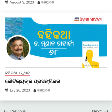
August 9, 2023
ସମ୍ପାଦକ
ବହି କଥା । ମୃଣାଳ
କୌଟିଲ୍ୟଙ୍କ ପ୍ରାସଙ୍ଗିକତା
July 26, 2023
ସମ୍ପାଦକ
Previous:
Next: