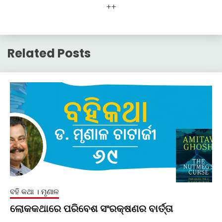
++
Related Posts
ବହି କଥା । ମୃଣାଳ
ଲୋକକଥାରେ ପରିବେଶ ସଂରକ୍ଷଣର ବାର୍ତ୍ତା