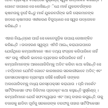
ଗୋଟେ ଜାଗାରେ ସେ ଲେଖିଛନ୍ତ ିଯେ ମାର୍କ ଯୁକରବର୍ଗଙ୍କର
କ୍ଷମତାକୁ ନୁହେଁ କିନ୍ତୁ ମାର୍କ ଯୁକରବର୍ଗଙ୍କ ଭଳି ଲୋକମାନଙ୍କ
ହାତରେ କ୍ଷମତାର ଏକୀକରଣ ବିରୁଦ୍ଧରେ ସେ ସ୍ୱର ଉତ୍ତୋଳନ
କରିଛନ୍ତି ।
ଏହାର ନିୟନ୍ତ୍ରଣ ପାଇଁ ସେ କେତେଗୁଡ଼ିକ ଉପାୟ ରେଖାଙ୍କିତ
କରିଛନ୍ତି । ଉଦାହରଣ ସ୍ୱରୂପ: ଏମିତି ଆଇନ୍ କରାଯାଇପାରେ
ଯେଉଁଥିରେ କମ୍ପାନୀମାନେ ଏତେ ତଥ୍ୟ ସଂଗ୍ରହ କରିପାରିବେ ନାହିଁ
ଏବଂ ତାକୁ ଏହିଭଳି ଭାବରେ ବ୍ୟବହାର କରିପାରିବେ ନାହିଁ ।
କମ୍ପାନିମାନଙ୍କ ଆଲଗୋରିଦିମ୍କୁ ଅଡିଟ କରିବା କଥା କହିଛନ୍ତି ସେ
। ବର୍ତ୍ତମାନ ଯେମିତି ଗୋଟେ କାରଖାନାର ସରକାରୀଭାବେ ଅଡିଟ୍ ଏବଂ
ଇନସପେକସ୍ନର ବ୍ୟବସ୍ଥା ରହିଛି ସେହିଭଳି ତାଙ୍କର
ଅଲଗୋରିଦମ୍କୁ ମଧ୍ୟ ଇନସ୍ପେକ୍ସନ କରାଯାଉ । ପ୍ରି ମାର୍କେଟ
ସାର୍ଟିଫିକେସନ ଫର ଡିଜିଟାଲ ପ୍ରଡକ୍ଟ କଥା କହୁଛନ୍ତି ସୁସ୍କିଣ୍ଡ୍ ।
କମ୍ପାନିମାନେ ଯେଉଁ ସଫଟୱେୟାର ଏବଂ ଆପ୍ ବାହାର କରୁଛନ୍ତି, ତାକୁ
ବଜାରକୁ ଛାଡିବା ପୂର୍ବରୁ ସରକାରଙ୍କ ତରଫରୁ ତାହାର ସାର୍ଟିଫିକେସନ