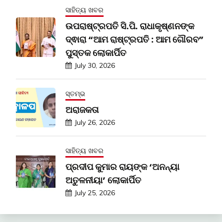
ସାହିତ୍ୟ ଖବର
ଉପରାଷ୍ଟ୍ରପତି ସି.ପି. ରାଧାକୃଷ୍ଣନଙ୍କ
ଦ୍ଵାରା “ଆମ ରାଷ୍ଟ୍ରପତି : ଆମ ଗୌରବ”
ପୁସ୍ତକ ଲୋକାର୍ପିତ
July 30, 2026
ସ୍ତମ୍ଭ
ଅରାଜକତା
July 26, 2026
ସାହିତ୍ୟ ଖବର
ପ୍ରଦୀପ କୁମାର ରାୟଙ୍କ ‘ଅନନ୍ୟା
ଅତୁଳନୀୟା’ ଲୋକାର୍ପିତ
July 25, 2026