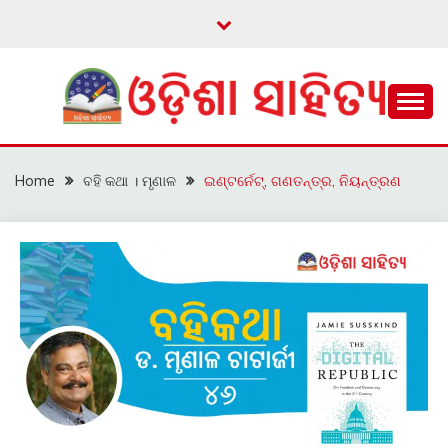
Skip
to
content
ଓଡ଼ିଆ ଇ-ସାହିତ୍ୟକୁ ଆଗକୁ ନେବାକୁ ଏକ ନୂଆ ପ୍ରଚେଷ୍ଠା
ଓଡ଼ିଶା ସାହିତ୍ୟ
Home
ବହି କଥା । ମୃଣାଳ
ଇଣ୍ଟର୍ନେଟ୍, ଗଣତନ୍ତ୍ର, ନିୟନ୍ତ୍ରଣ