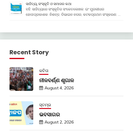
ସାହିତ୍ୟ, ସଂସ୍କୃତି ଓ ସମାଜର କଥା
ବହି: ସାହିତ୍ୟରେ ସଂସ୍କୃତିର ସଂକେତଲେଖକ: ଇଂ ମୁରଲୀଧର
ହୋତାପ୍ରକାଶକ: ନିଶବ୍ଦ, ଡିଭାଇନ ନଗର, କଟକପ୍ରଥମ ସଂସ୍କରଣ: …
Recent Story
କବିତା
ନୀଳବର୍ଣ୍ଣ ଶୃଗାଳ
August 4, 2026
ସ୍ତମ୍ଭ
ଭବସାଗର
August 2, 2026