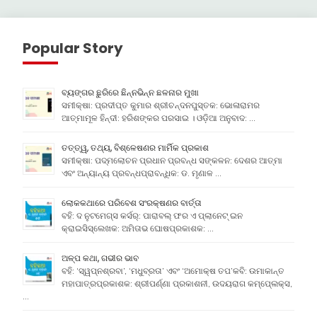
Popular Story
ବ୍ୟଙ୍ଗର ଛୁରିରେ ଛିନ୍ନଭିନ୍ନ ଛଳନାର ମୁଖା
ସମୀକ୍ଷା: ପ୍ରଦୀପ୍ତ କୁମାର ଶ୍ରୀଚନ୍ଦନପୁସ୍ତକ: ଭୋଳାରାମର
ଆତ୍ମାମୂଳ ହିନ୍ଦୀ: ହରିଶଙ୍କର ପରସାଇ । ଓଡ଼ିଆ ଅନୁବାଦ: …
ତତ୍ତ୍ୱ, ତଥ୍ୟ, ବିଶ୍ଳେଷଣର ମାର୍ମିକ ପ୍ରକାଶ
ସମୀକ୍ଷା: ପଦ୍ମଲୋଚନ ପ୍ରଧାନ ପ୍ରବନ୍ଧ ସଙ୍କଳନ: ଦେଶର ଆତ୍ମା
ଏବଂ ଅନ୍ୟାନ୍ୟ ପ୍ରବନ୍ଧପ୍ରାବନ୍ଧିକ: ଡ. ମୃଣାଳ …
ଲୋକକଥାରେ ପରିବେଶ ସଂରକ୍ଷଣର ବାର୍ତ୍ତା
ବହି: ଦ ନୁଟମେଗ୍ସ କର୍ସର୍: ପାରାବଲ୍ ଫର ଏ ପ୍ଲାନେଟ୍ ଇନ
କ୍ରାଇସିସ୍ଲେଖକ: ଅମିତାଭ ଘୋଷପ୍ରକାଶକ: …
ଅଳ୍ପ କଥା, ଗଭୀର ଭାବ
ବହି: ‘ସ୍ୱପ୍ନଶ୍ରବା’, ‘ମଧୁବ୍ରତା’ ଏବଂ ‘ଅମୋକ୍ଷ ତପ’କବି: ଉମାକାନ୍ତ
ମହାପାତ୍ରପ୍ରକାଶକ: ଶ୍ରୀପର୍ଣ୍ଣା ପ୍ରକାଶନୀ, ଉଦୟରାଗ କମ୍ପେ୍ଲକ୍ସ,
…