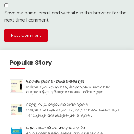
Save my name, email, and website in this browser for the
next time I comment.
Popular Story
ବ୍ୟଙ୍ଗର ଛୁରିରେ ଛିନ୍ନଭିନ୍ନ ଛଳନାର ମୁଖା
ସମୀକ୍ଷା: ପ୍ରଦୀପ୍ତ କୁମାର ଶ୍ରୀଚନ୍ଦନପୁସ୍ତକ: ଭୋଳାରାମର
ଆତ୍ମାମୂଳ ହିନ୍ଦୀ: ହରିଶଙ୍କର ପରସାଇ । ଓଡ଼ିଆ ଅନୁବାଦ: …
ତତ୍ତ୍ୱ, ତଥ୍ୟ, ବିଶ୍ଳେଷଣର ମାର୍ମିକ ପ୍ରକାଶ
ସମୀକ୍ଷା: ପଦ୍ମଲୋଚନ ପ୍ରଧାନ ପ୍ରବନ୍ଧ ସଙ୍କଳନ: ଦେଶର ଆତ୍ମା
ଏବଂ ଅନ୍ୟାନ୍ୟ ପ୍ରବନ୍ଧପ୍ରାବନ୍ଧିକ: ଡ. ମୃଣାଳ …
ଲୋକକଥାରେ ପରିବେଶ ସଂରକ୍ଷଣର ବାର୍ତ୍ତା
ବହି: ଦ ନୁଟମେଗ୍ସ କର୍ସର୍: ପାରାବଲ୍ ଫର ଏ ପ୍ଲାନେଟ୍ ଇନ