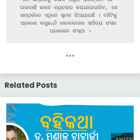
ପାରଦର୍ଶୀ ଭାବେ ବ୍ୟବହାର କରାଯାଇପାରିବ, ସେ 
ସମ୍ପର୍କରେ ଏଥିରେ ସୂଚନା ଦିଆଯାଇଛି । ବହିଟିକୁ 
ପ୍ରକାଶ କରୁଛନ୍ତି କୋଲକାତାର ସାହିତ୍ୟ ସଂସଦ 
ପ୍ରକାଶନ ସଂସ୍ଥା ।
+++
Related Posts