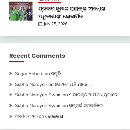
ପ୍ରଦୀପ କୁମାର ରାୟଙ୍କ ‘ଅନନ୍ୟା
ଅତୁଳନୀୟା’ ଲୋକାର୍ପିତ
July 25, 2026
Recent Comments
Sagar Behera
on
ସ୍ମୃତି
Subha Narayan
on
ଦେହଟେ ଅଛି ମାନେ …
Subha Narayan Swain
on
ମଡ଼ାଚଣ୍ଡିଆ ଓ ଅନ୍ୟମାନେ
Subha Narayan Swain
on
ସମ୍ପର୍କ ସମ୍ପର୍କରେ
नीरजंन नायक
on
ବୋଲକରା