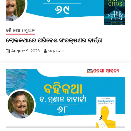
ବହି କଥା । ମୃଣାଳ
ଲୋକକଥାରେ ପରିବେଶ ସଂରକ୍ଷଣର ବାର୍ତ୍ତା
August 9, 2023
ସମ୍ପାଦକ