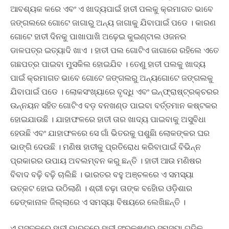
ଆବଶ୍ୟକ କରେ ଏବଂ ଏ ଖାଦ୍ୟପାଇଁ ହାତୀ ପଲକୁ କ୍ରମାଗତ ଭାବେ
ଜଙ୍ଗଲରେ ଗୋଟେ ଜାଗାରୁ ଅନ୍ୟ ଜାଗାକୁ ଯିବାପାଇଁ ପଡେ । କାରଣ
ଗୋଟେ ହାତୀ ଦିନକୁ ପାଖାପାଖି ଅଢ଼େଇ କୁଇଣ୍ଟାଲ ଓଜନର
ଡାଳପତ୍ର ଇତ୍ୟାଦି ଖାଏ । ହାତୀ ପଲ ଗୋଟିଏ ଜାଗାରେ ରହିଲେ ଏତେ
ଗଛପତ୍ର ପାଇବା ମୁସକିଲ ହୋଇଯିବ । ତେଣୁ ହାତୀ ପଲକୁ ଖାଦ୍ୟ
ପାଇଁ କ୍ରମାଗତ ଭାବେ ଗୋଟେ ଜଙ୍ଗଲରୁ ଅନ୍ୟଗୋଟେ ଜଙ୍ଗଲକୁ
ଯିବାପାଇଁ ପଡେ । ଲୋକସଂଖ୍ୟାରେ ବୃଦ୍ଧି ଏବଂ ଇନ୍‍ଫ୍ରାଷ୍ଟ୍ରକ୍‍ଚରର
ଉନ୍ନୟନ ସହିତ ଗୋଟିଏ ବଡ଼ ବନଖଣ୍ଡ ପାଇବା ବର୍ତ୍ତମାନ କଷ୍ଟକର
ହୋଇଯାଉଛି । ଯାହାଫଳରେ ହାତୀ ତାର ଖାଦ୍ୟ ପାଇବାକୁ ଅସୁବିଧା
ହେଉଛି ଏବଂ ଯାହାଫଳରେ ସେ ଗାଁ ଭିତରକୁ ପଶୁଛିା ଲୋକଙ୍କର ଘର
ଭାଙ୍ଗି ଦେଉଛି । ମଣିଷ ହାତୀକୁ ପ୍ରତିରୋଧ କରିବାପାଇଁ ବିଭିନ୍ନ
ପ୍ରକାରର ଉପାୟ ଅବଲମ୍ବନ କରୁ ଛନ୍ତି । ହାତୀ ଆଉ ମଣିଷର
ବିବାଦ ବଢ଼ି ବଢ଼ି ଚାଲିଛି । ଭାରତର ବହୁ ଅଞ୍ଚଳରେ ଏ ସମସ୍ୟା
ଉତ୍କଟ ହୋଇ ଉଠିଲାଣି । ଶ୍ରୀ ଚଢ଼ା ତାଙ୍କ ବହିୋର ଓଡ଼ିଶାର
ଢେଙ୍କାନାଳ ଜିଲ୍ଲାରେ ଏ ସମସ୍ୟା ବିଷୟରେ ଲେଖିଛନ୍ତି ।
ଏ ପୁସ୍ତକରେ ହାତୀ ଭାରତରେ ହାତୀ ସଂରକ୍ଷଣର ସମସ୍ୟା ଗୁଡିକ