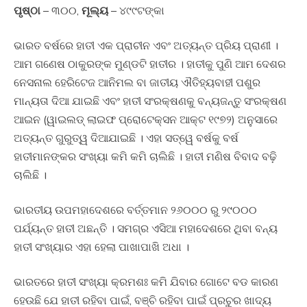
ପୃଷ୍ଠା
– ୩୦୦,
ମୂଲ୍ୟ
– ୪୯୯ଟଙ୍କା
ଭାରତ ବର୍ଷରେ ହାତୀ ଏକ ପ୍ରାଚୀନ ଏବଂ ଅତ୍ୟନ୍ତ ପ୍ରିୟ ପ୍ରାଣୀ ।
ଆମ ଗଣେଷ ଠାକୁରଙ୍କ ମୁଣ୍ଡଟି ହାତୀର । ହାତୀକୁ ପୁଣି ଆମ ଦେଶର
ନେସନାଲ ହେରିଟେଜ ଆନିମଲ ବା ଜାତୀୟ ଐତିହ୍ୟବାହୀ ପଶୁର
ମାନ୍ୟତା ଦିଆ ଯାଇଛି ଏବଂ ହାତୀ ସଂରକ୍ଷଣକୁ ବନ୍ୟଜନ୍ତୁ ସଂରକ୍ଷଣ
ଆଇନ (ୱାଇଲଡ୍‍ ଲାଇଫ ପ୍ରୋଟେକ୍‍ସନ ଆକ୍ଟ ୧୯୭୨) ଅନୁସାରେ
ଅତ୍ୟନ୍ତ ଗୁରୁତ୍ୱ ଦିଆଯାଇଛି । ଏହା ସତ୍ୱେ ବର୍ଷକୁ ବର୍ଷ
ହାତୀମାନଙ୍କର ସଂଖ୍ୟା କମି କମି ଚାଲିଛି । ହାତୀ ମଣିଷ ବିବାଦ ବଢ଼ି
ଚାଲିଛି ।
ଭାରତୀୟ ଉପମହାଦେଶରେ ବର୍ତ୍ତମାନ ୨୬୦୦୦ ରୁ ୨୯୦୦୦
ପର୍ଯ୍ୟନ୍ତ ହାତୀ ଅଛନ୍ତି । ସମଗ୍ର ଏସିଆ ମହାଦେଶରେ ଥିବା ବନ୍ୟ
ହାତୀ ସଂଖ୍ୟାର ଏହା ହେଲା ପାଖାପାଖି ଅଧା ।
ଭାରତରେ ହାତୀ ସଂଖ୍ୟା କ୍ରମଶଃ କମି ଯିବାର ଗୋଟେ ବଡ କାରଣ
ହେଉଛି ଯେ ହାତୀ ରହିବା ପାଇଁ, ବଞ୍ଚି ରହିବା ପାଇଁ ପ୍ରଚୁର ଖାଦ୍ୟ