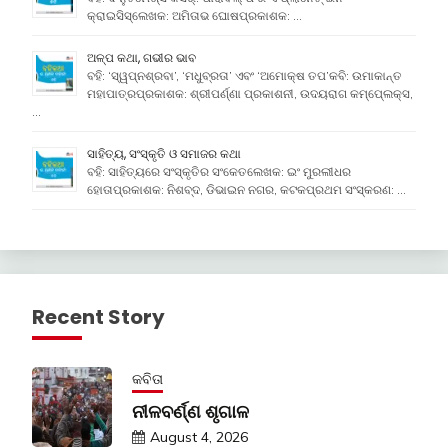
କ୍ରାଇସିସ୍ଲେଖକ: ଅମିତାଭ ଘୋଷପ୍ରକାଶକ: …
ଅଳ୍ପ କଥା, ଗଭୀର ଭାବ
ବହି: ‘ସ୍ୱପ୍ନଶ୍ରବା’, ‘ମଧୁବ୍ରତା’ ଏବଂ ‘ଅମୋକ୍ଷ ତପ’କବି: ଉମାକାନ୍ତ
ମହାପାତ୍ରପ୍ରକାଶକ: ଶ୍ରୀପର୍ଣ୍ଣା ପ୍ରକାଶନୀ, ଉଦୟରାଗ କମ୍ପେ୍ଲକ୍ସ,
…
ସାହିତ୍ୟ, ସଂସ୍କୃତି ଓ ସମାଜର କଥା
ବହି: ସାହିତ୍ୟରେ ସଂସ୍କୃତିର ସଂକେତଲେଖକ: ଇଂ ମୁରଲୀଧର
ହୋତାପ୍ରକାଶକ: ନିଶବ୍ଦ, ଡିଭାଇନ ନଗର, କଟକପ୍ରଥମ ସଂସ୍କରଣ: …
Recent Story
କବିତା
ନୀଳବର୍ଣ୍ଣ ଶୃଗାଳ
August 4, 2026