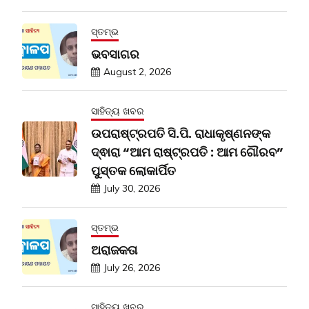
ସ୍ତମ୍ଭ
ଭବସାଗର
August 2, 2026
ସାହିତ୍ୟ ଖବର
ଉପରାଷ୍ଟ୍ରପତି ସି.ପି. ରାଧାକୃଷ୍ଣନଙ୍କ
ଦ୍ଵାରା “ଆମ ରାଷ୍ଟ୍ରପତି : ଆମ ଗୌରବ”
ପୁସ୍ତକ ଲୋକାର୍ପିତ
July 30, 2026
ସ୍ତମ୍ଭ
ଅରାଜକତା
July 26, 2026
ସାହିତ୍ୟ ଖବର