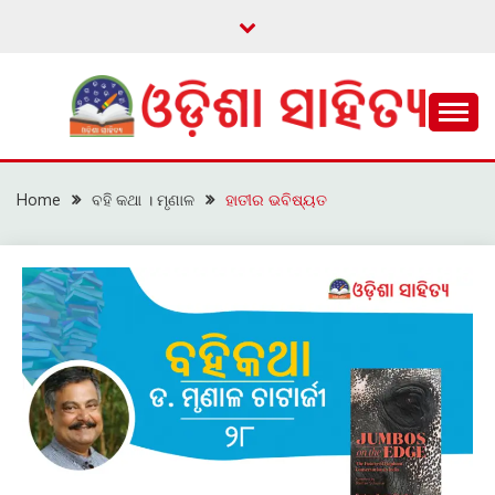
Skip
to
content
ଓଡ଼ିଆ ଇ-ସାହିତ୍ୟକୁ ଆଗକୁ ନେବାକୁ ଏକ ନୂଆ ପ୍ରଚେଷ୍ଠା
ଓଡ଼ିଶା ସାହିତ୍ୟ
Home
ବହି କଥା । ମୃଣାଳ
ହାତୀର ଭବିଷ୍ୟତ