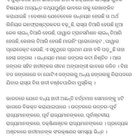
ବିଷୟରେ ଅତ୍ୟନ୍ତ ତଥ୍ୟପୁର୍ଣ୍ଣ ଭାବରେ ତାକୁ ରେଖାଙ୍କିତ
କରାଯାଇଛି । ଦେଶରେ ଯେତେବେଳେ ଉନ୍ନୟନ ହେଉଛି ତା ଅର୍ଥ
ଲିନିୟର ଇନଫ୍ରାଷ୍ଟ୍ରକଚର ବଢ଼ୂଛି, ରାସ୍ତା ତିଆରି ହେଉଛି ନୂଆ
ରେଳ ଲାଇନ୍‍ ତିଆରି ହେଉଛି, ପାୱାର ଟ୍ରାନସମିଶନ ଲାଇନ୍‍ ତିଆରି
ହେଉଛି, କେନାଲ ତିଆରି ହେଉଛି ମାଇନିଂ ପ୍ରୋଜୋକ୍ଟ , ପାୱାର
ପ୍ରୋଜେକ୍ଟ ହେଉଛି, ଏ ସବୁଥିରେ ପ୍ରଥମ ଯାହା ବଳି ପଡ଼ୁଛି ତାହା
ହେଲା ଜଙ୍ଗଲ । ଉନ୍ନୟନ ମାନେ ଜଙ୍ଗଲ କଟା ନିଶ୍ଚିତ । ଆଉ
ଜଙ୍ଗଲ ସହିତ ହାତୀଙ୍କର ଜୀବନ ଅଙ୍ଗାଙ୍ଗୀ ଭାବରେ ଜଡିତ । ବିନା
ବଡ ଜଙ୍ଗଲରେ ବା ଗୋଟିଏ ଜଙ୍ଗଲରୁ ଅନ୍ୟ ଜଙ୍ଗଲକୁ ନିରାପଦରେ
ଯିବାର ରାସ୍ତା ବିନା ହାତୀ ବଞ୍ôଚପାରିବା ମୁସ୍କିଲ୍‍ ।
ଭାରତରେ ଯେତେ ବନ୍ୟ ହାତୀ ଅଛନ୍ତି ବର୍ତ୍ତମାନ ସେମାନଙ୍କୁ ୪ଟି
ଭାଗରେ ବିଭକ୍ତ କରାଯାଇପାରେ । ଉତ୍ତରରେ ଉତ୍ତର-ପୂର୍ବ
ରାଜ୍ୟମାନଙ୍କରେ, ପୂର୍ବ ରାଜ୍ୟମାନଙ୍କରେ, ପୂର୍ବାଞ୍ଚଳୀୟ
ରାଜ୍ୟମାନଙ୍କରେ, ଦକ୍ଷିଣାଞ୍ଚଳ ରାଜ୍ୟମାନଙ୍କରେ । ପ୍ରତ୍ୟେକ
ଅଞ୍ଚଳରେ ହାତୀମାନଙ୍କ ସଂରକ୍ଷଣର ସମସ୍ୟା ଭିନ୍ନ ।