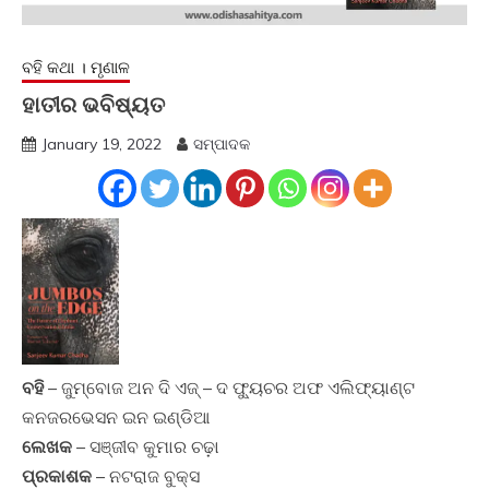
ବହି କଥା । ମୃଣାଳ
ହାତୀର ଭବିଷ୍ୟତ
January 19, 2022
ସମ୍ପାଦକ
ବହି
– ଜୁମ୍ବୋଜ ଅନ ଦି ଏଜ୍‍ – ଦ ଫ୍ୟୁଚର ଅଫ ଏଲିଫ୍ୟାଣ୍ଟ
କନଜରଭେସନ ଇନ ଇଣ୍ଡିଆ
ଲେଖକ
– ସଞ୍ଜୀବ କୁମାର ଚଢ଼ା
ପ୍ରକାଶକ
– ନଟରାଜ ବୁକ୍‍ସ