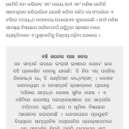
କେମିତି କମ କରିହେବ ଏବଂ ଉଭୟ ହାତୀ ଏବଂ ମଣିଷ କେମିତି
ସହାବସ୍ଥାନ କରିପାରିବେ ଯାହାକି କରିବା ଉଚିତ ସେ ସଂପର୍କରେ ଏ
ବହିରେ ଅତ୍ୟନ୍ତ ଉପାଦେୟ ଉପାୟମାନ କୁହାଯାଇଛି । ହାତୀ ମଣିଷ
ସମସ୍ୟା ବିଷୟରେ ଜାଣିବାପାଇଁ ଚାହୁଁଥିବା ସ୍କଲାର ମାନେ,
ବ୍ୟକ୍ତିମାନେ ଏ ପୁସ୍ତକଟିକୁ ନିଶ୍ଚୟ ପଢ଼ିବା ଦରକାର ।
ଜନ ସମ୍ପର୍କ ଉପରେ ଇଂରାଜୀ ଭାଷାରେ ଗୋଟେ ଭଲ 
ବହି ପ୍ରକାଶିତ ହେବାକୁ ଯାଉଛି: ଦି ନିଉ ଏଜ୍‍ ପବ୍‍ଲିକ୍‍ 
ରିଲେସନ୍‍ସ ଇନ୍‍ ଦି ଇଣ୍ଡିଆନ କନ୍‍ଟେକ୍‍ସଟ୍‍ । ଲେଖକ 
ଗଣମାଧ୍ୟମ ଓ ଜନସମ୍ପର୍କ କ୍ଷେତ୍ରରେ ପ୍ରଗାଢ଼ 
ଅଭିଜ୍ଞତା ସମ୍ପନ୍ନ ଲେଖକ ସୁବିର ଘୋଷ । ଏ 
ବହିଟିରେ ଭାରତୀୟ ପରପ୍ରେକ୍ଷୀରେ ଜନ ସମ୍ପର୍କର 
ବର୍ତ୍ତମାନ ସ୍ଥିତି, ଧାରା ଓ ଭୂମିକା ବିଷୟରେ 
ଆଲୋଚନା କରାଯାଇଛି । ଯୋଗାଯୋଗ ପ୍ରଯୁକ୍ତି 
ବିଦ୍ୟାରେ ସାମ୍ପ୍ରତିକ ଅଗ୍ରଗତିର ପ୍ରେକ୍ଷାପଟରେ 
ଜନ ସମ୍ପର୍କକୁ କିଭଳି ଆହୁରି ପାରଙ୍ଗମ ଏବଂ 