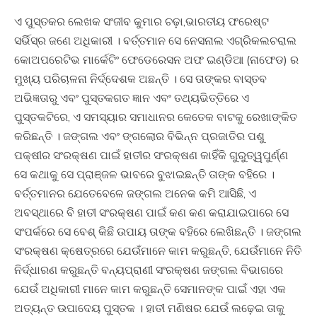
ଏ ପୁସ୍ତକର ଲେଖକ ସଂଜୀବ କୁମାର ଚଢ଼ା,ଭାରତୀୟ ଫରେଷ୍ଟ
ସର୍ଭିସ୍‍ର ଜଣେ ଅଧିକାରୀ । ବର୍ତ୍ତମାନ ସେ ନେସନାଲ ଏଗ୍ରିକଲଚରାଲ
କୋଅପରେଟିଭ ମାର୍କେଟିଂ ଫେଡେରେସନ ଅଫ ଇଣ୍ଡିଆ (ନାଫେଡ) ର
ମୁଖ୍ୟ ପରିଚାଳନା ନିର୍ଦ୍ଦେଶକ ଅଛନ୍ତି । ସେ ତାଙ୍କର ବାସ୍ତବ
ଅଭିଜ୍ଞତାରୁ ଏବଂ ପୁସ୍ତକଗତ ଜ୍ଞାନ ଏବଂ ତଥ୍ୟଭିତ୍ତିରେ ଏ
ପୁସ୍ତକଟିରେ, ଏ ସମସ୍ୟାର ସମାଧାନର କେତେକ ବାଟକୁ ରେଖାଙ୍କିତ
କରିଛନ୍ତି । ଜଙ୍ଗଲ ଏବଂ ଙ୍ଗଲୋର ବିଭିନ୍ନ ପ୍ରଜାତିର ପଶୁ
ପକ୍ଷୀର ସଂରକ୍ଷଣ ପାଇଁ ହାତୀର ସଂରକ୍ଷଣ କାହିଁକି ଗୁରୁତ୍ୱପୁର୍ଣ୍ଣ
ସେ କଥାକୁ ସେ ପ୍ରାଞ୍ଜଳ ଭାବରେ ବୁଝାଇଛନ୍ତି ତାଙ୍କ ବହିରେ ।
ବର୍ତ୍ତମାନର ଯେତେବେଳେ ଜଙ୍ଗଲ ଅନେକ କମି ଆସିଛି, ଏ
ଅବସ୍ଥାରେ ବି ହାତୀ ସଂରକ୍ଷଣ ପାଇଁ କଣ କଣ କରାଯାଇପାରେ ସେ
ସଂପର୍କରେ ସେ ବେଶ୍‍ କିଛି ଉପାୟ ତାଙ୍କ ବହିରେ ଲେଖିଛନ୍ତି । ଜଙ୍ଗଲ
ସଂରକ୍ଷଣ କ୍ଷେତ୍ରରେ ଯେଉଁମାନେ କାମ କରୁଛନ୍ତି, ଯେଉଁମାନେ ନିତି
ନିର୍ଦ୍ଧାରଣ କରୁଛନ୍ତି ବନ୍ୟପ୍ରାଣୀ ସଂରକ୍ଷଣ ଜଙ୍ଗଲ ବିଭାଗରେ
ଯେଉଁ ଅଧିକାରୀ ମାନେ କାମ କରୁଛନ୍ତି ସେମାନଙ୍କ ପାଇଁ ଏହା ଏକ
ଅତ୍ୟନ୍ତ ଉପାଦେୟ ପୁସ୍ତକ । ହାତୀ ମଣିଷର ଯେଉଁ ଲଢ଼େଇ ତାକୁ