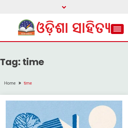
Skip
to
content
ଓଡ଼ିଆ ଇ-ସାହିତ୍ୟକୁ ଆଗକୁ ନେବାକୁ ଏକ ନୂଆ ପ୍ରଚେଷ୍ଠା
ଓଡ଼ିଶା ସାହିତ୍ୟ
Tag:
time
Home
time