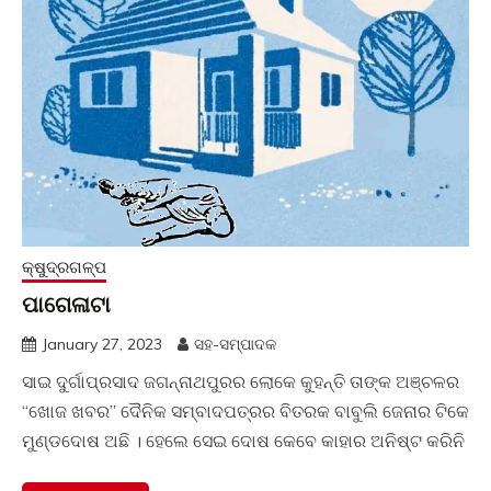
କ୍ଷୁଦ୍ରଗଳ୍ପ
ପାଗେଳାଟା
January 27, 2023
ସହ-ସମ୍ପାଦକ
ସାଇ ଦୁର୍ଗାପ୍ରସାଦ ଜଗନ୍ନାଥପୁରର ଲୋକେ କୁହନ୍ତି ତାଙ୍କ ଅଞ୍ଚଳର
“ଖୋଜ ଖବର” ଦୈନିକ ସମ୍ବାଦପତ୍ରର ବିତରକ ବାବୁଲି ଜେନାର ଟିକେ
ମୁଣ୍ଡଦୋଷ ଅଛି । ହେଲେ ସେଇ ଦୋଷ କେବେ କାହାର ଅନିଷ୍ଟ କରିନି