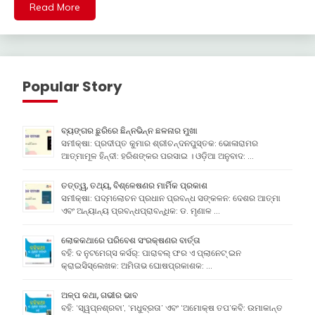
Read More
Popular Story
ବ୍ୟଙ୍ଗର ଛୁରିରେ ଛିନ୍ନଭିନ୍ନ ଛଳନାର ମୁଖା
ସମୀକ୍ଷା: ପ୍ରଦୀପ୍ତ କୁମାର ଶ୍ରୀଚନ୍ଦନପୁସ୍ତକ: ଭୋଳାରାମର
ଆତ୍ମାମୂଳ ହିନ୍ଦୀ: ହରିଶଙ୍କର ପରସାଇ । ଓଡ଼ିଆ ଅନୁବାଦ: …
ତତ୍ତ୍ୱ, ତଥ୍ୟ, ବିଶ୍ଳେଷଣର ମାର୍ମିକ ପ୍ରକାଶ
ସମୀକ୍ଷା: ପଦ୍ମଲୋଚନ ପ୍ରଧାନ ପ୍ରବନ୍ଧ ସଙ୍କଳନ: ଦେଶର ଆତ୍ମା
ଏବଂ ଅନ୍ୟାନ୍ୟ ପ୍ରବନ୍ଧପ୍ରାବନ୍ଧିକ: ଡ. ମୃଣାଳ …
ଲୋକକଥାରେ ପରିବେଶ ସଂରକ୍ଷଣର ବାର୍ତ୍ତା
ବହି: ଦ ନୁଟମେଗ୍ସ କର୍ସର୍: ପାରାବଲ୍ ଫର ଏ ପ୍ଲାନେଟ୍ ଇନ
କ୍ରାଇସିସ୍ଲେଖକ: ଅମିତାଭ ଘୋଷପ୍ରକାଶକ: …
ଅଳ୍ପ କଥା, ଗଭୀର ଭାବ
ବହି: ‘ସ୍ୱପ୍ନଶ୍ରବା’, ‘ମଧୁବ୍ରତା’ ଏବଂ ‘ଅମୋକ୍ଷ ତପ’କବି: ଉମାକାନ୍ତ