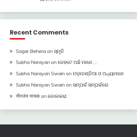
Recent Comments
Sagar Behera
on
ସ୍ମୃତି
Subha Narayan
on
ଦେହଟେ ଅଛି ମାନେ …
Subha Narayan Swain
on
ମଡ଼ାଚଣ୍ଡିଆ ଓ ଅନ୍ୟମାନେ
Subha Narayan Swain
on
ସମ୍ପର୍କ ସମ୍ପର୍କରେ
नीरजंन नायक
on
ବୋଲକରା