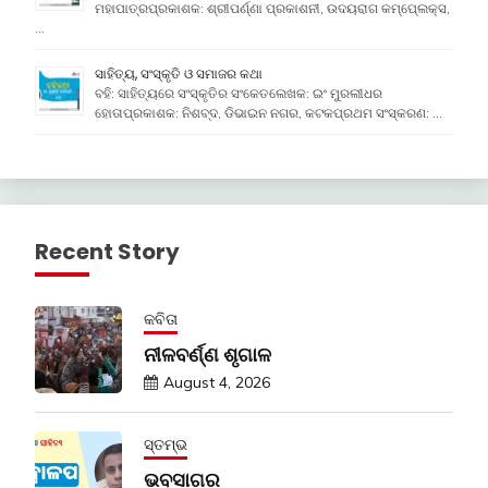
ମହାପାତ୍ରପ୍ରକାଶକ: ଶ୍ରୀପର୍ଣ୍ଣା ପ୍ରକାଶନୀ, ଉଦୟରାଗ କମ୍ପେ୍ଲକ୍ସ,
…
ସାହିତ୍ୟ, ସଂସ୍କୃତି ଓ ସମାଜର କଥା
ବହି: ସାହିତ୍ୟରେ ସଂସ୍କୃତିର ସଂକେତଲେଖକ: ଇଂ ମୁରଲୀଧର
ହୋତାପ୍ରକାଶକ: ନିଶବ୍ଦ, ଡିଭାଇନ ନଗର, କଟକପ୍ରଥମ ସଂସ୍କରଣ: …
Recent Story
କବିତା
ନୀଳବର୍ଣ୍ଣ ଶୃଗାଳ
August 4, 2026
ସ୍ତମ୍ଭ
ଭବସାଗର