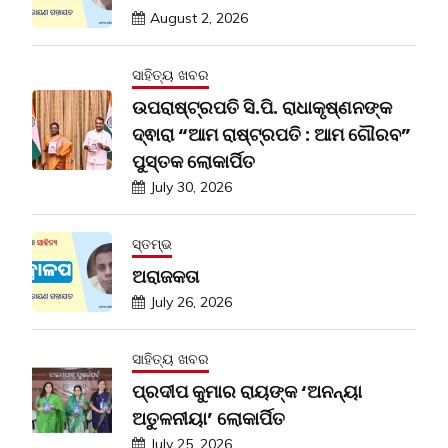
August 2, 2026
ସାହିତ୍ୟ ଖବର
ଉପରାଷ୍ଟ୍ରପତି ସି.ପି. ରାଧାକୃଷ୍ଣନଙ୍କ
ଦ୍ଵାରା “ଆମ ରାଷ୍ଟ୍ରପତି : ଆମ ଗୌରବ”
ପୁସ୍ତକ ଲୋକାର୍ପିତ
July 30, 2026
ସ୍ତମ୍ଭ
ଅରାଜକତା
July 26, 2026
ସାହିତ୍ୟ ଖବର
ପ୍ରଦୀପ କୁମାର ରାୟଙ୍କ ‘ଅନନ୍ୟା
ଅତୁଳନୀୟା’ ଲୋକାର୍ପିତ
July 25, 2026