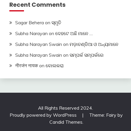
Recent Comments
Sagar Behera
on
ସ୍ମୃତି
Subha Narayan
on
ଦେହଟେ ଅଛି ମାନେ …
Subha Narayan Swain
on
ମଡ଼ାଚଣ୍ଡିଆ ଓ ଅନ୍ୟମାନେ
Subha Narayan Swain
on
ସମ୍ପର୍କ ସମ୍ପର୍କରେ
नीरजंन नायक
on
ବୋଲକରା
All Rights Reserved 2024.
Proudly powered by WordPress
|
Theme: Fairy by
Candid Themes
.