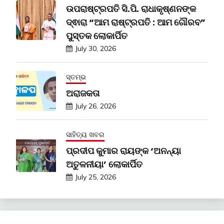
ଉପରାଷ୍ଟ୍ରପତି ସି.ପି. ରାଧାକୃଷ୍ଣନଙ୍କ
ଦ୍ଵାରା “ଆମ ରାଷ୍ଟ୍ରପତି : ଆମ ଗୌରବ”
ପୁସ୍ତକ ଲୋକାର୍ପିତ
July 30, 2026
ସ୍ତମ୍ଭ
ଅରାଜକତା
July 26, 2026
ସାହିତ୍ୟ ଖବର
ପ୍ରଦୀପ କୁମାର ରାୟଙ୍କ ‘ଅନନ୍ୟା
ଅତୁଳନୀୟା’ ଲୋକାର୍ପିତ
July 25, 2026