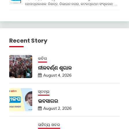
ହୋତାପ୍ରକାଶକ: ନିଶବ୍ଦ, ଡିଭାଇନ ନଗର, କଟକପ୍ରଥମ ସଂସ୍କରଣ: …
Recent Story
କବିତା
ନୀଳବର୍ଣ୍ଣ ଶୃଗାଳ
August 4, 2026
ସ୍ତମ୍ଭ
ଭବସାଗର
August 2, 2026
ସାହିତ୍ୟ ଖବର