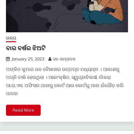
ଗଳ୍ପ
ବାର ବର୍ଷର ଝିଅଟି
January 25, 2023
ସହ-ସମ୍ପାଦକ
ଅଙ୍କିତ କୁମାର ଧଳ ବୈଶାଖର ଉତ୍ତପ୍ତ ମଧ୍ୟାହ୍ନ । ଆକାଶରୁ
ଅଗ୍ନି ବର୍ଷା ହେଉଥିଲା । ଆକାଂକ୍ଷିତ, ସ୍ୱପ୍ନାବିଳାସୀ, ନାଁକରା
ଆ.ଇ.ଏସ. ଅଫିସର ଥାନାରୁ କୋର୍ଟ ଆଉ କୋର୍ଟରୁ ଥାନା ଧାଁଧୌଡ଼ କରି
ପାଦର
Read More