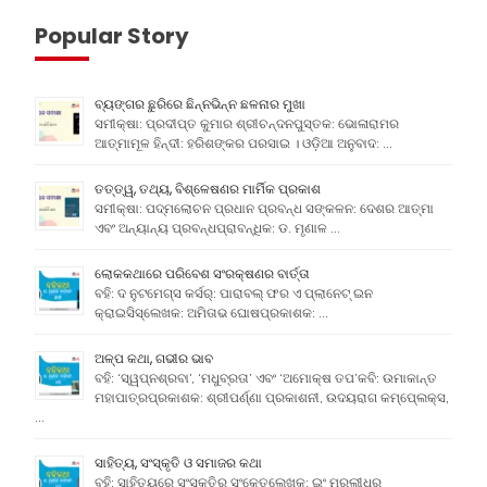
Popular Story
ବ୍ୟଙ୍ଗର ଛୁରିରେ ଛିନ୍ନଭିନ୍ନ ଛଳନାର ମୁଖା
ସମୀକ୍ଷା: ପ୍ରଦୀପ୍ତ କୁମାର ଶ୍ରୀଚନ୍ଦନପୁସ୍ତକ: ଭୋଳାରାମର
ଆତ୍ମାମୂଳ ହିନ୍ଦୀ: ହରିଶଙ୍କର ପରସାଇ । ଓଡ଼ିଆ ଅନୁବାଦ: …
ତତ୍ତ୍ୱ, ତଥ୍ୟ, ବିଶ୍ଳେଷଣର ମାର୍ମିକ ପ୍ରକାଶ
ସମୀକ୍ଷା: ପଦ୍ମଲୋଚନ ପ୍ରଧାନ ପ୍ରବନ୍ଧ ସଙ୍କଳନ: ଦେଶର ଆତ୍ମା
ଏବଂ ଅନ୍ୟାନ୍ୟ ପ୍ରବନ୍ଧପ୍ରାବନ୍ଧିକ: ଡ. ମୃଣାଳ …
ଲୋକକଥାରେ ପରିବେଶ ସଂରକ୍ଷଣର ବାର୍ତ୍ତା
ବହି: ଦ ନୁଟମେଗ୍ସ କର୍ସର୍: ପାରାବଲ୍ ଫର ଏ ପ୍ଲାନେଟ୍ ଇନ
କ୍ରାଇସିସ୍ଲେଖକ: ଅମିତାଭ ଘୋଷପ୍ରକାଶକ: …
ଅଳ୍ପ କଥା, ଗଭୀର ଭାବ
ବହି: ‘ସ୍ୱପ୍ନଶ୍ରବା’, ‘ମଧୁବ୍ରତା’ ଏବଂ ‘ଅମୋକ୍ଷ ତପ’କବି: ଉମାକାନ୍ତ
ମହାପାତ୍ରପ୍ରକାଶକ: ଶ୍ରୀପର୍ଣ୍ଣା ପ୍ରକାଶନୀ, ଉଦୟରାଗ କମ୍ପେ୍ଲକ୍ସ,
…
ସାହିତ୍ୟ, ସଂସ୍କୃତି ଓ ସମାଜର କଥା
ବହି: ସାହିତ୍ୟରେ ସଂସ୍କୃତିର ସଂକେତଲେଖକ: ଇଂ ମୁରଲୀଧର