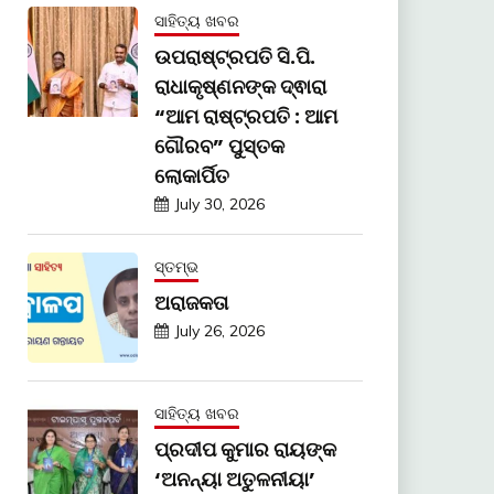
ସାହିତ୍ୟ ଖବର
ଉପରାଷ୍ଟ୍ରପତି ସି.ପି.
ରାଧାକୃଷ୍ଣନଙ୍କ ଦ୍ଵାରା
“ଆମ ରାଷ୍ଟ୍ରପତି : ଆମ
ଗୌରବ” ପୁସ୍ତକ
ଲୋକାର୍ପିତ
July 30, 2026
ସ୍ତମ୍ଭ
ଅରାଜକତା
July 26, 2026
ସାହିତ୍ୟ ଖବର
ପ୍ରଦୀପ କୁମାର ରାୟଙ୍କ
‘ଅନନ୍ୟା ଅତୁଳନୀୟା’