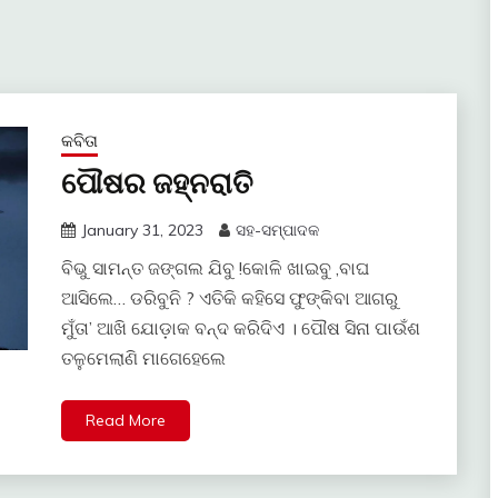
କବିତା
ପୌଷର ଜହ୍ନରାତି
January 31, 2023
ସହ-ସମ୍ପାଦକ
ବିଭୁ ସାମନ୍ତ ଜଙ୍ଗଲ ଯିବୁ !କୋଳି ଖାଇବୁ ,ବାଘ
ଆସିଲେ… ଡରିବୁନି ? ଏତିକି କହିସେ ଫୁଙ୍କିବା ଆଗରୁ
ମୁଁତା’ ଆଖି ଯୋଡ଼ାକ ବନ୍ଦ କରିଦିଏ । ପୌଷ ସିନା ପାଉଁଶ
ତଳୁମେଲାଣି ମାଗେହେଲେ
Read More