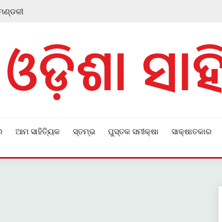
 ମଣ୍ଡଳୀ
ର
ଆମ ସାହିତ୍ୟିକ
ସ୍ତମ୍ଭ
ପୁସ୍ତକ ସମୀକ୍ଷା
ସାକ୍ଷାତକାର