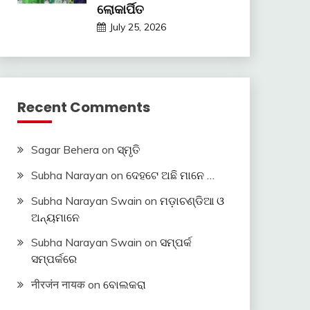
ଲୋକାର୍ପିତ
July 25, 2026
Recent Comments
Sagar Behera
on
ସ୍ମୃତି
Subha Narayan
on
ଦେହଟେ ଅଛି ମାନେ …
Subha Narayan Swain
on
ମଡ଼ାଚଣ୍ଡିଆ ଓ
ଅନ୍ୟମାନେ
Subha Narayan Swain
on
ସମ୍ପର୍କ
ସମ୍ପର୍କରେ
नीरजंन नायक
on
ବୋଲକରା