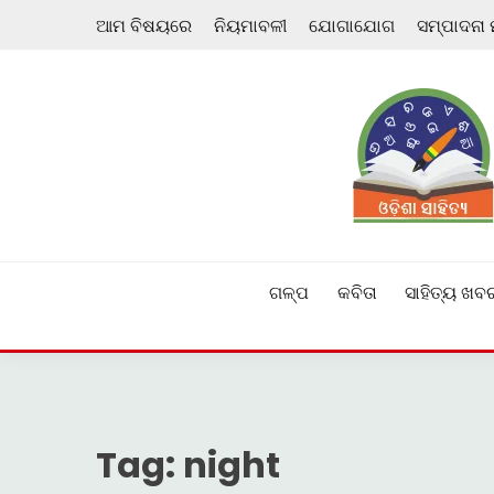
Skip
ଆମ ବିଷୟରେ
ନିୟମାବଳୀ
ଯୋଗାଯୋଗ
ସମ୍ପାଦନା
to
content
ଓଡ଼ିଆ ଇ-ସାହିତ୍ୟକୁ ଆଗକୁ ନେବାକୁ ଏକ ନୂଆ ପ୍ରଚେଷ୍ଠା
ଓଡ଼ିଶା ସାହିତ୍ୟ
ଗଳ୍ପ
କବିତା
ସାହିତ୍ୟ ଖବ
Tag:
night