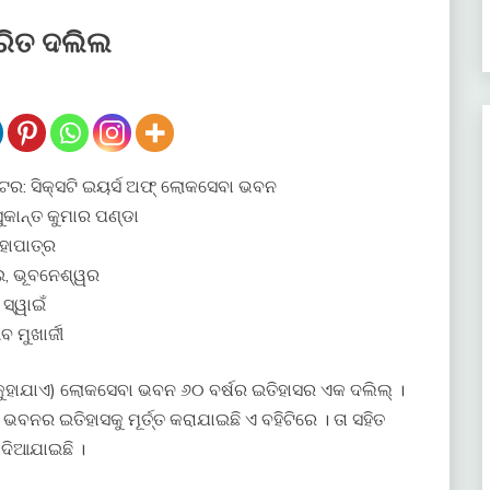
୍ରିତ ଦଲିଲ
ଟର: ସିକ୍ସଟି ଇୟର୍ସ ଅଫ୍ ଲୋକସେବା ଭବନ
ସୁକାନ୍ତ କୁମାର ପଣ୍ଡା
ହାପାତ୍ର
 ଭୂବନେଶ୍ୱର
ସ୍ୱାଇଁ
ବ ମୁଖାର୍ଜୀ
କ୍ କୁହାଯାଏ) ଲୋକସେବା ଭବନ ୬୦ ବର୍ଷର ଇତିହାସର ଏକ ଦଲିଲ୍ ।
ବନର ଇତିହାସକୁ ମୂର୍ତ୍ତ କରାଯାଇଛି ଏ ବହିଟିରେ । ତା ସହିତ
ଦିଆଯାଇଛି ।