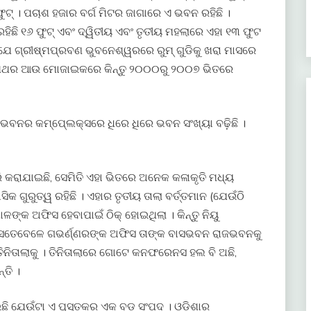
ୁଟ୍ । ପଚାଶ ହଜାର ବର୍ଗ ମିଟର ଜାଗାରେ ଏ ଭବନ ରହିଛି ।
ରହିଛି ୧୬ ଫୁଟ୍ ଏବଂ ଦ୍ୱିତୀୟ ଏବଂ ତୃତୀୟ ମହଲାରେ ଏହା ୧୩ ଫୁଟ
ଲାଯେ ଗ୍ରୀଷ୍ମପ୍ରବଣ ଭୁବନେଶ୍ୱରରେ ରୁମ୍ ଗୁଡିକୁ ଖରା ମାସରେ
ିମ ପଥର ଆଉ ମୋଜାଇକରେ କିନ୍ତୁ ୨୦୦୦ରୁ ୨୦୦୭ ଭିତରେ
ବନର କମ୍ପେ୍ଲକ୍ସରେ ଧିରେ ଧିରେ ଭବନ ସଂଖ୍ୟା ବଢ଼ିଛି ।
 କରାଯାଇଛି, ସେମିତି ଏହା ଭିତରେ ଅନେକ କଳାକୃତି ମଧ୍ୟ
 ଗୁରୁତ୍ୱ ରହିଛି । ଏହାର ତୃତୀୟ ତାଲା ବର୍ତ୍ତମାନ (ଯେଉଁଠି
ଳଙ୍କ ଅଫିସ ହେବାପାଇଁ ଠିକ୍ ହୋଇଥିଲା । କିନ୍ତୁ ନିୟୁ
େତେବେଳେ ଗଭର୍ଣ୍ଣରଙ୍କ ଅଫିସ ତାଙ୍କ ବାସଭବନ ରାଜଭବନକୁ
ତିନିତାଲାକୁ । ତିନିତାଲାରେ ଗୋଟେ କନଫରେନସ ହଲ ବି ଅଛି,
୍ତି ।
ଛି ଯେଉଁଟା ଏ ପୁସ୍ତକର ଏକ ବଡ ସଂପଦ । ଓଡିଶାର