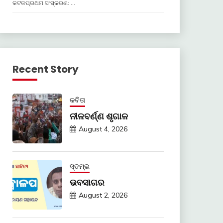
କଟକପ୍ରଥମ ସଂସ୍କରଣ: …
Recent Story
କବିତା
ନୀଳବର୍ଣ୍ଣ ଶୃଗାଳ
August 4, 2026
ସ୍ତମ୍ଭ
ଭବସାଗର
August 2, 2026