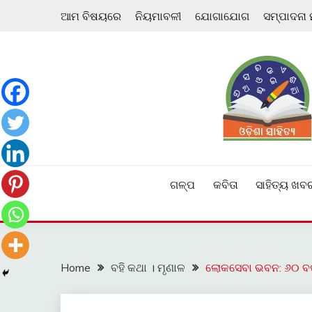
Skip
ଆମ ବିଷୟରେ
ନିୟମାବଳୀ
ଯୋଗାଯୋଗ
ସମ୍ପାଦନା
to
content
ଓଡ଼ିଆ ଇ-ସାହିତ୍ୟକୁ ଆଗକୁ ନେବାକୁ ଏକ ନୂଆ ପ୍ରଚେଷ୍ଠା
ଓଡ଼ିଶା ସାହିତ୍ୟ
ଗଳ୍ପ
କବିତା
ସାହିତ୍ୟ ଖବ
Home
ବହି କଥା । ମୃଣାଳ
ଲୋକସେବା ଭବନ: ୬୦ ବର୍