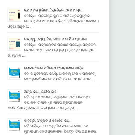
ବ୍ୟଙ୍ଗର ଛୁରିରେ ଛିନ୍ନଭିନ୍ନ ଛଳନାର ମୁଖା
ସମୀକ୍ଷା: ପ୍ରଦୀପ୍ତ କୁମାର ଶ୍ରୀଚନ୍ଦନପୁସ୍ତକ:
ଭୋଳାରାମର ଆତ୍ମାମୂଳ ହିନ୍ଦୀ: ହରିଶଙ୍କର ପରସାଇ ।
ଓଡ଼ିଆ ଅନୁବାଦ: …
ତତ୍ତ୍ୱ, ତଥ୍ୟ, ବିଶ୍ଳେଷଣର ମାର୍ମିକ ପ୍ରକାଶ
ସମୀକ୍ଷା: ପଦ୍ମଲୋଚନ ପ୍ରଧାନ ପ୍ରବନ୍ଧ ସଙ୍କଳନ:
ଦେଶର ଆତ୍ମା ଏବଂ ଅନ୍ୟାନ୍ୟ ପ୍ରବନ୍ଧପ୍ରାବନ୍ଧିକ:
ଡ. ମୃଣାଳ …
ଲୋକକଥାରେ ପରିବେଶ ସଂରକ୍ଷଣର ବାର୍ତ୍ତା
ବହି: ଦ ନୁଟମେଗ୍ସ କର୍ସର୍: ପାରାବଲ୍ ଫର ଏ ପ୍ଲାନେଟ୍
ଇନ କ୍ରାଇସିସ୍ଲେଖକ: ଅମିତାଭ ଘୋଷପ୍ରକାଶକ: …
ଅଳ୍ପ କଥା, ଗଭୀର ଭାବ
ବହି: ‘ସ୍ୱପ୍ନଶ୍ରବା’, ‘ମଧୁବ୍ରତା’ ଏବଂ ‘ଅମୋକ୍ଷ
ତପ’କବି: ଉମାକାନ୍ତ ମହାପାତ୍ରପ୍ରକାଶକ:
ଶ୍ରୀପର୍ଣ୍ଣା ପ୍ରକାଶନୀ, ଉଦୟରାଗ କମ୍ପେ୍ଲକ୍ସ, …
ସାହିତ୍ୟ, ସଂସ୍କୃତି ଓ ସମାଜର କଥା
ବହି: ସାହିତ୍ୟରେ ସଂସ୍କୃତିର ସଂକେତଲେଖକ: ଇଂ
ମୁରଲୀଧର ହୋତାପ୍ରକାଶକ: ନିଶବ୍ଦ, ଡିଭାଇନ ନଗର,