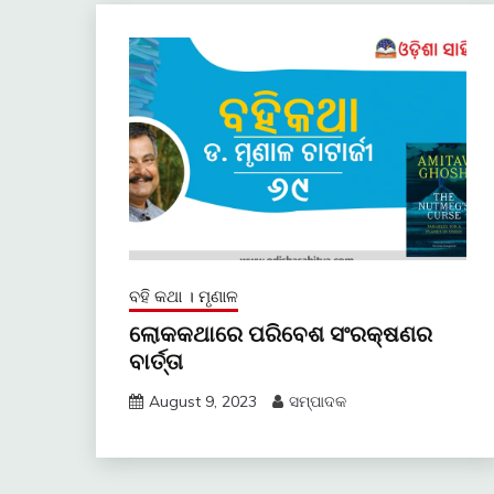
ବହି କଥା । ମୃଣାଳ
ଲୋକକଥାରେ ପରିବେଶ ସଂରକ୍ଷଣର
ବାର୍ତ୍ତା
August 9, 2023
ସମ୍ପାଦକ