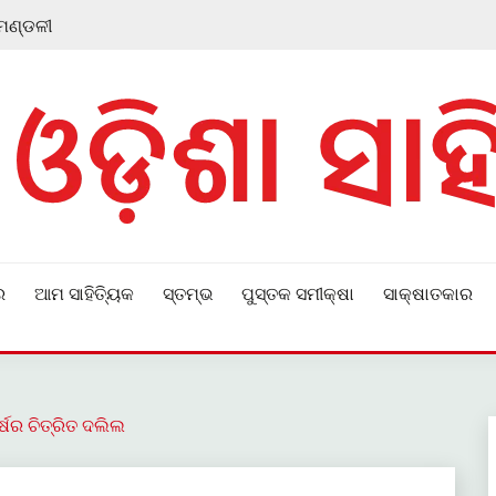
 ମଣ୍ଡଳୀ
ର
ଆମ ସାହିତ୍ୟିକ
ସ୍ତମ୍ଭ
ପୁସ୍ତକ ସମୀକ୍ଷା
ସାକ୍ଷାତକାର
ଷର ଚିତ୍ରିତ ଦଲିଲ