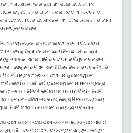
ଜୁଲାଇ ୨୯ ତାରିଖରେ ଏହାର ନୂଆ ନାମକରଣ କରାଗଲା । ଏ
ାଜ୍ୟର ଶକ୍ତିକେନ୍ଦ୍ର ଭାବେ ବିଚାର କରାଯାଏ । ତେବେ ଏକ
ଲୋକଙ୍କ ପାଖରେ । ଆଉ ପ୍ରଶାସନର କାମ ହେଲା ଲୋକଙ୍କର ସେବା
ରିବର୍ତ୍ତନ କରାଗଲା ।
ଡିଶା ଏକ ସ୍ୱତନ୍ତ୍ର ରାଜ୍ୟ ହେଲା ୧୯୩୬ରେ । ବିଧାନସଭା
୧୯୪୫ ବେଳକୁ ଚିନ୍ତା କରାଗଲା ଯେ ଓଡ଼ିଶାର ଗୋଟେ ନୂଆ
ଙ୍କୁ ୧୯୪୫ରେ ଏହାର ଆର୍କିଟେକ୍ଟ ଭାବେ ନିଯୁକ୍ତ କରାଗଲା ।
ହେଲା । ସେକ୍ରେଟେରିଏଟ ଏବଂ ବିଭିନ୍ନ ବିଭାଗର ଭବନ ତିଆରି
 ଡିପାର୍ଟମେଣ୍ଟ ୧୯୪୬ରେ । ୧୯୪୮ରେ ଭୁବନେଶ୍ୱରର
 ଅନିକସବର୍ଜର । ସେହି ବର୍ଷ ଭୁବନେଶ୍ୱରର ମାଷ୍ଟର ପ୍ଲାନ୍ର
 ୧୯୫୬ରେ । ତିନିବର୍ଷ ଲାଗିଲା ତାର ପ୍ରଥମ ବିଲ୍ଡିଂ ତିଆରି
ା । କ୍ରମଶଃ ସଚିବାଳୟ କମ୍ପ୍ଲେକ୍ସ୍ ଭିତରେ ଅନ୍ୟାନ୍ୟ
ାୱାର ତିଆରି ହେଲା । ପରେ ପରେ ଅନ୍ୟାନ୍ୟ ଭବନମାନ ।
 ଲୋକସେବା ଭବନ । ଲୋକସେବା ଭବନ କମ୍ପେ୍ଲକ୍ସର ଆକାର
ୁମ୍ ଅଛି । ଏହାର ଉଚ୍ଚତା ହାଇଏଷ୍ଟ ପଏଣ୍ଟ୍ରେ ୭୦ଫୁଟ୍ ।