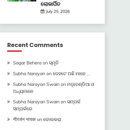
ଲୋକାର୍ପିତ
July 25, 2026
Recent Comments
Sagar Behera
on
ସ୍ମୃତି
Subha Narayan
on
ଦେହଟେ ଅଛି ମାନେ …
Subha Narayan Swain
on
ମଡ଼ାଚଣ୍ଡିଆ ଓ
ଅନ୍ୟମାନେ
Subha Narayan Swain
on
ସମ୍ପର୍କ
ସମ୍ପର୍କରେ
नीरजंन नायक
on
ବୋଲକରା