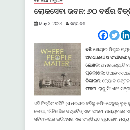
ବହି କଥା । ମୃଣାଳ
ଲୋକସେବା ଭବନ: ୬୦ ବର୍ଷର ଚିତ
May 3, 2023
ସମ୍ପାଦକ
ବହି:
ହୋୟାର ପିପୁଲ ମ୍ୟା
ଅବଧାରଣା ଓ ସଂପାଦନା:
ଲେଖକ:
ଅମରଜ୍ୟୋତି ମ
ପ୍ରକାଶକ:
ପିଆରଏସଆଇ,
ଡିଜାଇନ:
ଜ୍ୟୋତି ରଞ୍ଜନ 
ଫଟୋ:
ରାଜୁ ସିଂ ଏବଂ ସଞ୍ଜୀ
ଏହି ଚିତ୍ରିତ ବହିଟି (ଏ ଧରଣର ବହିକୁ କଫି-ଟେବୁଲ୍ ବୁ
ଲେଖା, ଐତିହାସିକ ଦସ୍ତାବିଜ୍ ଏବଂ ଫଟୋ ମାଧ୍ୟମରେ ଏ ଭ
ସଚିବାଳୟର ଇତିହାସର ଏକ ସଂକ୍ଷିପ୍ତ ରୂପରେଖ ମଧ୍ୟ 