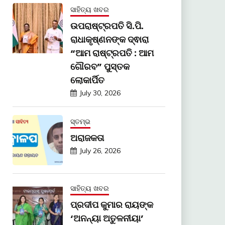
ସାହିତ୍ୟ ଖବର
ଉପରାଷ୍ଟ୍ରପତି ସି.ପି.
ରାଧାକୃଷ୍ଣନଙ୍କ ଦ୍ଵାରା
“ଆମ ରାଷ୍ଟ୍ରପତି : ଆମ
ଗୌରବ” ପୁସ୍ତକ
ଲୋକାର୍ପିତ
July 30, 2026
ସ୍ତମ୍ଭ
ଅରାଜକତା
July 26, 2026
ସାହିତ୍ୟ ଖବର
ପ୍ରଦୀପ କୁମାର ରାୟଙ୍କ
‘ଅନନ୍ୟା ଅତୁଳନୀୟା’