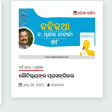
ବହି କଥା । ମୃଣାଳ
କୌଟିଲ୍ୟଙ୍କ ପ୍ରାସଙ୍ଗିକତା
July 26, 2023
ସମ୍ପାଦକ