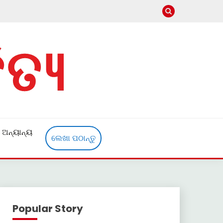
ଅନ୍ୟାନ୍ୟ
ଲେଖା ପଠାନ୍ତୁ
Popular Story