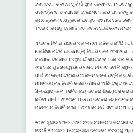
ଲୋକସେବା ଭବନର ପୂର୍ବ ନାଁ ଥିଲା ସଚିବାଳୟ । ୨୦୧୯ 
ପରିବର୍ତ୍ତନର ଅବଧାରଣା ହେଲା: ସଚିବାଳୟ ଭବନଟିକୁ ର
ଗଣତାନ୍ତ୍ରିକ ରାଷ୍ଟ୍ରରେ ପ୍ରକୃତ କ୍ଷମତା ରହିଛି 
। ଏଇ ଧାରଣାକୁ ରେଖାଙ୍କିତ କରିବା ପାଇଁ ଭବନର ନାମ ପ
ଏ ଭବନ ନିର୍ମାଣ ପଛରେ ଏକ ଲମ୍ବା ଇତିହାସ ରହିଛି । ଓ
(ଲେଜିସଲେଟିଭ ଆସେମବ୍ଳି) ତିଆରି ହେଲା ୧୯୩୭ରେ । 
ରାଜଧାନୀ ଦରକାର । ଏଥିପାଇଁ ସୃଷ୍ଟିହେବ । ଜେ ଏଲ ଭାଜ
୧୯୪୬ରେ ଭୁବନେଶ୍ୱରରେ ରାଜଧାନୀ ହେବ ବୋଲି ସ୍ଥିର 
ପାଇଁ ୨୪ ଲକ୍ଷ ଟଙ୍କାର ଆକଳନ କଲେ ପବ୍ଲିକ ୱାର୍କସ
ମାଷ୍ଟରପ୍ଲାନ୍ ତିଆରି କଲେ ଜର୍ମାନର ଆର୍କିଟେକ୍ଟ ଓଟୋ
ଶିଳାନ୍ୟାସ ହେଲା । ସଚିବାଳୟ ଭବନର ଶିଳାନ୍ୟାସ କରାଗଲା
କରିବା ପାଇଁ । ୧୯୫୯ରେ ପ୍ରଥମ ଭବନର ଉନ୍ମୋଚନ ହେଲ
ଭବନମାନ ତିଆରି ହେଲା । ୧୯୯୫ରେ ନର୍ଥ ଏବଂ ସାଉଥ ଟ
୨୦୧୯ ଜୁଲାଇ ୨୯ରେ ଏହାର ନୂତନ ନାମକରଣ କରାଗଲା
ହେଉଛି ୨୬ ଏକର । ଲୋକସେବା ଭବନରେ ୧୪୪୦ରୁ ଅଧିକ ର