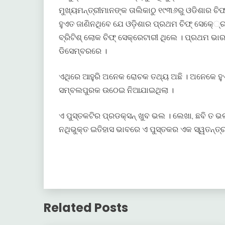
ମୁଖ୍ୟମନ୍ତ୍ରୀମାନଙ୍କ ତାଲିକାଠୁ ୧୯୩୬ରୁ ଓଡିଶାର ଚ
ହୁଏତ ଜାଣିନଥିବେ ଯେ ଓଡ଼ିଶାର ପ୍ରଥମ ଚିଫ୍ ସେକେ୍୍ର
ବ୍ରିଟିଶ୍ ଲୋକ ଚିଫ୍ ସେକ୍ରେଟାରୀ ଥିଲେ । ପ୍ରଥମ ଭାରତୀ
ଡିସେମ୍ବରରେ ।
ଏଥିରେ ଆହୁରି ଅନେକ ରୋଚକ ତଥ୍ୟ ଅଛି । ଅନେକେ ହୁଏ
ସମ୍ବଲପୁରକ ଉଠେଇ ନିଆଯାଇଥିଲା ।
ଏ ପୁସ୍ତକଟିର ପ୍ରଡକ୍ସନ୍ ଖୁବ ଭଲ । ଲେଖା, ଛବି ତ 
ନଥିଭୁକ୍ତ ଇତିହାସ ଭାବରେ ଏ ପୁସ୍ତକର ଏକ ସ୍ୱତନ୍ତ୍ର ଗ
Related Posts