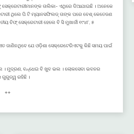
ିଫ୍ ସେକ୍ରେଟାରୀମାନଙ୍କ ତାଲିକା- ଏଥିରେ ଦିଆଯାଇଛି । ଅନେକେ
ଟାରୀ ଥିଲେ ପି ଟି ମ୍ୟାନସଫିଲଡ୍ ତାଙ୍କ ପରେ ବେଶ୍ କେତେଜଣ
ୟ ଚିଫ୍ ସେକ୍ରେଟାରୀ ହେଲେ ବି ସି ମୁଖାର୍ଜୀ ୧୯୪୮, ୫
ତ ଜାଣିନଥିବେ ଯେ ଓଡ଼ିଶା ସେକ୍ରେଟେରିଏଟକୁ କିଛି ସମୟ ପାଇଁ
ଭଲ । ମୁଦ୍ରଣ, ବନ୍ଧେଇ ବି ଖୁବ ଭଲ । ଲୋକସେବା ଭବନର
ୁରୁତ୍ୱ ରହିଛି ।
++