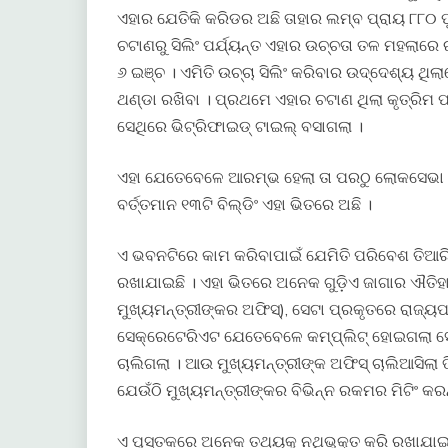
ଏହାର ଯେତିକି କରିଡର ଅଛି ତାହାର ଲମ୍ବ ପ୍ରାୟ ୮୮୦ ଫ
ଚଟାଣରୁ ସିଲିଂ ପର୍ଯ୍ୟନ୍ତ ଏହାର ଉଚ୍ଚତା ତଳ ମହଲାରେ 
୬ ଇଞ୍ଚ । ଏମିତି ଉଚ୍ଚା ସିଲିଂ କରିବାର ଉଦ୍ଦେଶ୍ୟ ଥି
ଥଣ୍ଡା ରଖିବା । ପ୍ରଥମେ ଏହାର ଚଟାଣ ଥିଲା କୃତ୍ର
ସେଥିରେ ଭିଟ୍ରିଫାଇଡ୍ ଟାଇଲ୍ ବସାଗଲା ।
ଏହା ଯେତେବେଳେ ଆରମ୍ଭ ହେଲା ତା ପରଠୁ ଲୋକସେଭା ଭ
ବର୍ତ୍ତମାନ ୧୩ଟି ବିଲ୍ଡିଂ ଏହା ଭିତରେ ଅଛି ।
ଏ ଭବନଟିରେ କାମ କରିବାପାଇଁ ଯେମିତି ପରିବେଶ ତିଆରି
ରଖାଯାଇଛି । ଏହା ଭିତରେ ଅନେକ ଗୁଡ଼ିଏ ଜାଗାର ଐତିହାସିକ
ମୁଖ୍ୟମନ୍ତ୍ରୀଙ୍କର ଅଫିସ୍), ସେଟା ପ୍ରକୃତରେ ରାଜ୍ୟପା
ସେକ୍ରେଟେରିଏଟ ଯେତେବେଳେ କମ୍ପ୍ଲିଟ୍ ହୋଇଗଲା ସ
ଚାଲିଗଲା । ଆଉ ମୁଖ୍ୟମନ୍ତ୍ରୀଙ୍କ ଅଫିସ୍ ଚାଲିଆସିଲା 
ଯେଉଁଠି ମୁଖ୍ୟମନ୍ତ୍ରୀଙ୍କର ବିଭିନ୍ନ ରକମର ମିଟିଂ କରନ
ଏ ପୁସ୍ତକରେ ଅନେକ ତଥ୍ୟକୁ ନଥିଭୁକ୍ତ କରି ରଖାଯାଇ