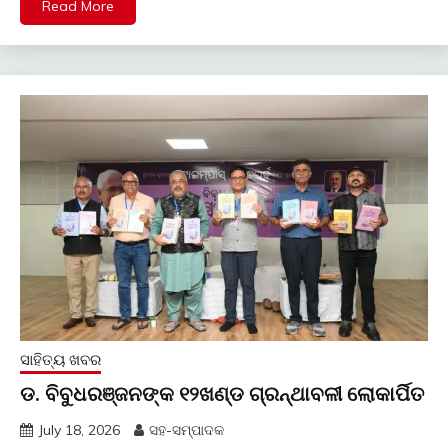
Read More
ସାହିତ୍ୟ ଖବର
ଡ. ବିବୁଧରଞ୍ଜନଙ୍କ ୧୨ଖଣ୍ଡ ଗ୍ରନ୍ଥାବଳୀ ଲୋକାର୍ପିତ
July 18, 2026
ସହ-ସମ୍ପାଦକ