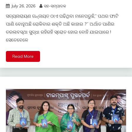
July 26, 2026
ସହ-ସମ୍ପାଦକ
ସତ୍ୟନାରାୟଣ ଗନ୍ତାୟତ ଠାଏ ପଢିଥିବା ମନେପଡୁଛି,” ପଥର ଫାଟି
ପାଣି ବୋହୁଅଛି ରୋକିବାର ଶକ୍ତି ଅଛି କାହାର ?” ଅର୍ଥାତ ପାଣିର
ତରଳାବସ୍ଥା ସୁଦ୍ଧା ରହିରହି ସ୍ରୋତ ହୋଇ ବୋହି ଯାଇପାରେ !
ସେତେବେଳେ
Read More