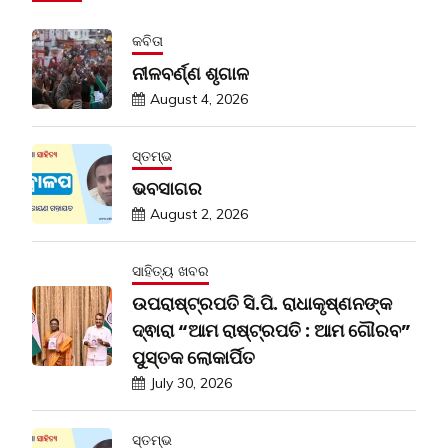
କବିତା
ନୀଳବର୍ଣ୍ଣ ଶୃଗାଳ
August 4, 2026
ସ୍ତମ୍ଭ
ଭବସାଗର
August 2, 2026
ସାହିତ୍ୟ ଖବର
ଉପରାଷ୍ଟ୍ରପତି ସି.ପି. ରାଧାକୃଷ୍ଣନଙ୍କ
ଦ୍ଵାରା “ଆମ ରାଷ୍ଟ୍ରପତି : ଆମ ଗୌରବ”
ପୁସ୍ତକ ଲୋକାର୍ପିତ
July 30, 2026
ସ୍ତମ୍ଭ