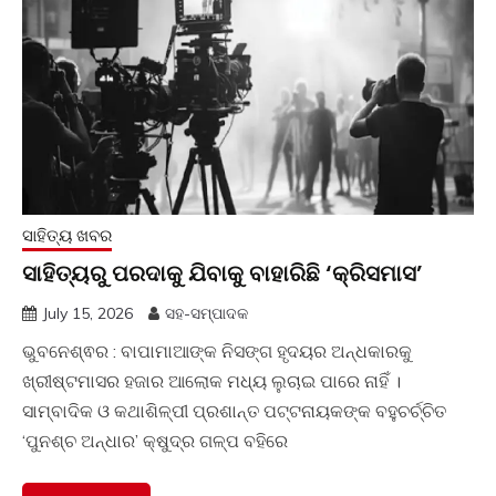
ସାହିତ୍ୟ ଖବର
ସାହିତ୍ୟରୁ ପରଦାକୁ ଯିବାକୁ ବାହାରିଛି ‘କ୍ରିସମାସ’
July 15, 2026
ସହ-ସମ୍ପାଦକ
ଭୁବନେଶ୍ଵର : ବାପାମାଆଙ୍କ ନିସଙ୍ଗ ହୃଦୟର ଅନ୍ଧକାରକୁ
ଖ୍ରୀଷ୍ଟମାସର ହଜାର ଆଲୋକ ମଧ୍ୟ ଲୁଚାଇ ପାରେ ନାହିଁ ।
ସାମ୍ବାଦିକ ଓ କଥାଶିଳ୍ପୀ ପ୍ରଶାନ୍ତ ପଟ୍ଟନାୟକଙ୍କ ବହୁଚର୍ଚ୍ଚିତ
‘ପୁନଶ୍ଚ ଅନ୍ଧାର’ କ୍ଷୁଦ୍ର ଗଳ୍ପ ବହିରେ