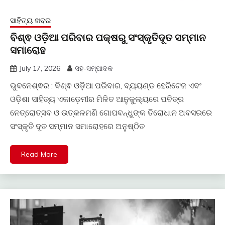
ସାହିତ୍ୟ ଖବର
ବିଶ୍ଵ ଓଡ଼ିଆ ପରିବାର ପକ୍ଷରୁ ସଂସ୍କୃତିଦୂତ ସମ୍ମାନ
ସମାରୋହ
July 17, 2026
ସହ-ସମ୍ପାଦକ
ଭୁବନେଶ୍ଵର : ବିଶ୍ଵ ଓଡ଼ିଆ ପରିବାର, ବ୍ୟୟଣ୍ଡ ହେରିଟେଜ ଏବଂ
ଓଡ଼ିଶା ସାହିତ୍ୟ ଏକାଡ଼େମୀର ମିଳିତ ଆନୁକୁଲ୍ୟରେ ପବିତ୍ର
ନେତ୍ରୋତ୍ସବ ଓ ଉତ୍କଳମଣି ଗୋପବନ୍ଧୁଙ୍କ ତିରୋଧାନ ଅବସରରେ
ସଂସ୍କୃତି ଦୂତ ସମ୍ମାନ ସମାରୋହରେ ଅନୁଷ୍ଠିତ
Read More