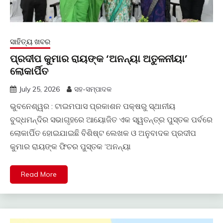
ସାହିତ୍ୟ ଖବର
ପ୍ରଦୀପ କୁମାର ରାୟଙ୍କ ‘ଅନନ୍ୟା ଅତୁଳନୀୟା’
ଲୋକାର୍ପିତ
July 25, 2026
ସହ-ସମ୍ପାଦକ
ଭୁବନେଶ୍ୱର : ଟାଇମପାସ ପ୍ରକାଶନ ପକ୍ଷରୁ ସ୍ଥାନୀୟ
ବୁଦ୍ଧମନ୍ଦିର ସଭାଗୃହରେ ଆୟୋଜିତ ଏକ ସ୍ୱତନ୍ତ୍ର ପୁସ୍ତକ ପର୍ବରେ
ଲୋକାର୍ପିତ ହୋଇଯାଇଛି ବିଶିଷ୍ଟ ଲେଖକ ଓ ଅନୁବାଦକ ପ୍ରଦୀପ
କୁମାର ରାୟଙ୍କ ଫିଚର ପୁସ୍ତକ ‘ଅନନ୍ୟା
Read More