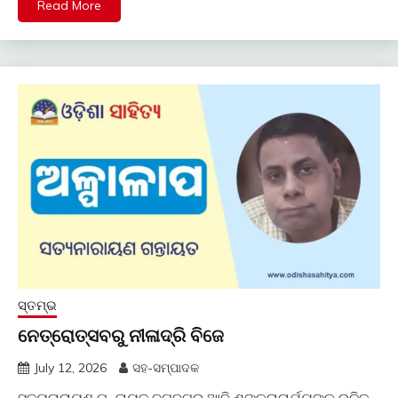
Read More
ସ୍ତମ୍ଭ
ନେତ୍ରୋତ୍ସବରୁ ନୀଳାଦ୍ରି ବିଜେ
July 12, 2026
ସହ-ସମ୍ପାଦକ
ସତ୍ୟନାରାୟଣ ଗନ୍ତାୟତ ଜଗଦଗୁରୁ ଆଦି ଶଙ୍କରାଚାର୍ଯ୍ୟଙ୍କ ରଚିତ