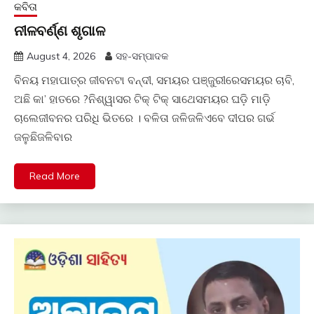
କବିତା
ନୀଳବର୍ଣ୍ଣ ଶୃଗାଳ
August 4, 2026
ସହ-ସମ୍ପାଦକ
ବିନୟ ମହାପାତ୍ର ଜୀବନଟା ବନ୍ଦୀ, ସମୟର ପଞ୍ଜୁରୀରେସମୟର ଚାବି,
ଅଛି କା’ ହାତରେ ?ନିଶ୍ୱାସର ଟିକ୍ ଟିକ୍ ସାଥେସମୟର ଘଡ଼ି ମାଡ଼ି
ଚାଲେଜୀବନର ପରିଧି ଭିତରେ । ବଳିତା ଜଳିଜଳିଏବେ ଦୀପର ଗର୍ଭ
ଜଳୁଛିଜଳିବାର
Read More