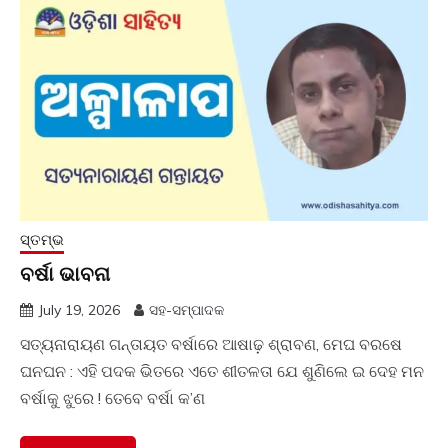
ସ୍ତମ୍ଭ
ବର୍ଷା ଭାବନା
July 19, 2026
ସହ-ସମ୍ପାଦକ
ସତ୍ୟନାରାୟଣ ଗନ୍ତାୟତ ବର୍ଷାରେ ଆଷାଢ଼ ଶ୍ରାବଣ, ମେଘ ବରଷେ
ଘନଘନ : ଏହି ପଦକ ଭିତରେ ଏତେ ଶୀତଳତା ଯେ ଶୁଣିଲେ ଇ ଦେହ ମନ
ବର୍ଷାକୁ ଝୁରେ ! ତେବେ ବର୍ଷା କ’ଣ