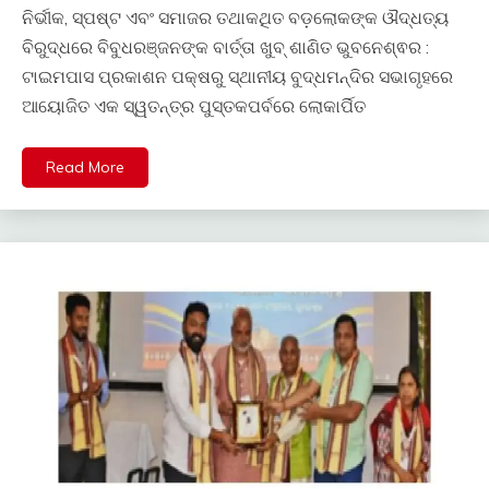
ନିର୍ଭୀକ, ସ୍ପଷ୍ଟ ଏବଂ ସମାଜର ତଥାକଥିତ ବଡ଼ଲୋକଙ୍କ ଔଦ୍ଧତ୍ୟ
ବିରୁଦ୍ଧରେ ବିବୁଧରଞ୍ଜନଙ୍କ ବାର୍ତ୍ତା ଖୁବ୍ ଶାଣିତ ଭୁବନେଶ୍ଵର :
ଟାଇମପାସ ପ୍ରକାଶନ ପକ୍ଷରୁ ସ୍ଥାନୀୟ ବୁଦ୍ଧମନ୍ଦିର ସଭାଗୃହରେ
ଆୟୋଜିତ ଏକ ସ୍ୱତନ୍ତ୍ର ପୁସ୍ତକପର୍ବରେ ଲୋକାର୍ପିତ
Read More