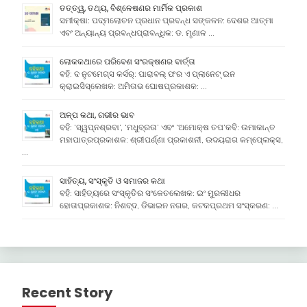
ତତ୍ତ୍ୱ, ତଥ୍ୟ, ବିଶ୍ଳେଷଣର ମାର୍ମିକ ପ୍ରକାଶ
ସମୀକ୍ଷା: ପଦ୍ମଲୋଚନ ପ୍ରଧାନ ପ୍ରବନ୍ଧ ସଙ୍କଳନ: ଦେଶର ଆତ୍ମା
ଏବଂ ଅନ୍ୟାନ୍ୟ ପ୍ରବନ୍ଧପ୍ରାବନ୍ଧିକ: ଡ. ମୃଣାଳ …
ଲୋକକଥାରେ ପରିବେଶ ସଂରକ୍ଷଣର ବାର୍ତ୍ତା
ବହି: ଦ ନୁଟମେଗ୍ସ କର୍ସର୍: ପାରାବଲ୍ ଫର ଏ ପ୍ଲାନେଟ୍ ଇନ
କ୍ରାଇସିସ୍ଲେଖକ: ଅମିତାଭ ଘୋଷପ୍ରକାଶକ: …
ଅଳ୍ପ କଥା, ଗଭୀର ଭାବ
ବହି: ‘ସ୍ୱପ୍ନଶ୍ରବା’, ‘ମଧୁବ୍ରତା’ ଏବଂ ‘ଅମୋକ୍ଷ ତପ’କବି: ଉମାକାନ୍ତ
ମହାପାତ୍ରପ୍ରକାଶକ: ଶ୍ରୀପର୍ଣ୍ଣା ପ୍ରକାଶନୀ, ଉଦୟରାଗ କମ୍ପେ୍ଲକ୍ସ,
…
ସାହିତ୍ୟ, ସଂସ୍କୃତି ଓ ସମାଜର କଥା
ବହି: ସାହିତ୍ୟରେ ସଂସ୍କୃତିର ସଂକେତଲେଖକ: ଇଂ ମୁରଲୀଧର
ହୋତାପ୍ରକାଶକ: ନିଶବ୍ଦ, ଡିଭାଇନ ନଗର, କଟକପ୍ରଥମ ସଂସ୍କରଣ: …
Recent Story