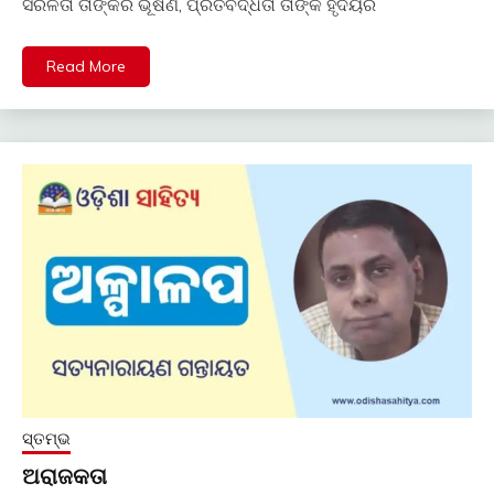
ସରଳତା ତାଙ୍କର ଭୂଷଣ, ପ୍ରତିବଦ୍ଧତା ତାଙ୍କ ହୃଦୟର
Read More
ସ୍ତମ୍ଭ
ଅରାଜକତା