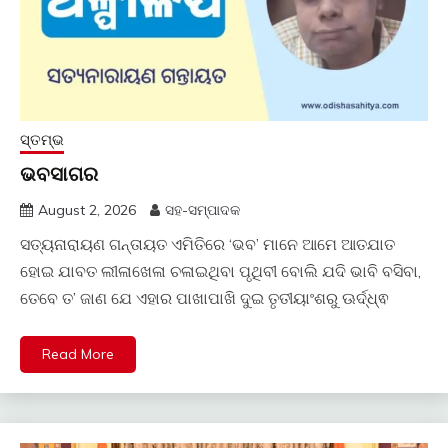
ସ୍ତମ୍ଭ
ଭବସାଗର
August 2, 2026
ସହ-ସମ୍ପାଦକ
ସତ୍ୟନାରାୟଣ ଗନ୍ତାୟତ ଏମିତିରେ ‘ଭବ’ ମାନେ ଆମେ ଆତଯାତ
ହୋଇ ଯାବତ ଲୀଳାଖେଳା ଚଳାଇଥିବା ପୃଥିବୀ ବୋଲି ଯଦି ଭାବି ବସିବା,
ତେବେ ତ’ ଜାଣ ଯେ ଏହାର ପାଖାପାଖି ଦୁଇ ତୃତୀୟାଂଶରୁ ଊର୍ଦ୍ଧ୍ଵ
Read More