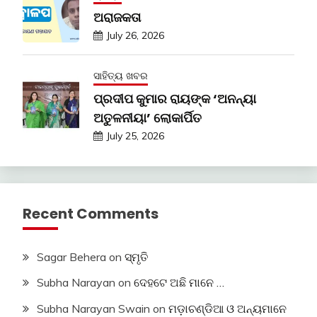
ଅରାଜକତା
July 26, 2026
ସାହିତ୍ୟ ଖବର
ପ୍ରଦୀପ କୁମାର ରାୟଙ୍କ ‘ଅନନ୍ୟା
ଅତୁଳନୀୟା’ ଲୋକାର୍ପିତ
July 25, 2026
Recent Comments
Sagar Behera
on
ସ୍ମୃତି
Subha Narayan
on
ଦେହଟେ ଅଛି ମାନେ …
Subha Narayan Swain
on
ମଡ଼ାଚଣ୍ଡିଆ ଓ ଅନ୍ୟମାନେ