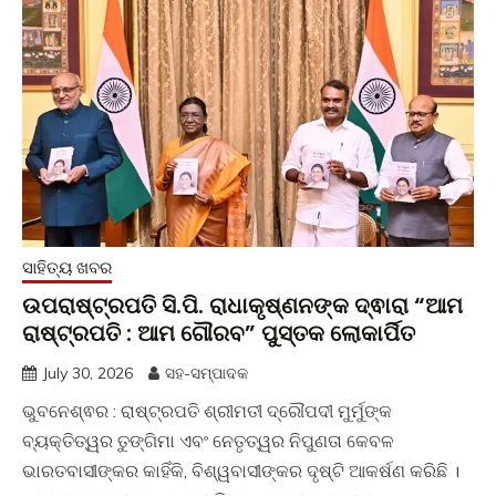
ସାହିତ୍ୟ ଖବର
ଉପରାଷ୍ଟ୍ରପତି ସି.ପି. ରାଧାକୃଷ୍ଣନଙ୍କ ଦ୍ଵାରା “ଆମ
ରାଷ୍ଟ୍ରପତି : ଆମ ଗୌରବ” ପୁସ୍ତକ ଲୋକାର୍ପିତ
July 30, 2026
ସହ-ସମ୍ପାଦକ
ଭୁବନେଶ୍ଵର : ରାଷ୍ଟ୍ରପତି ଶ୍ରୀମତୀ ଦ୍ରୌପଦୀ ମୁର୍ମୁଙ୍କ
ବ୍ୟକ୍ତିତ୍ୱର ତୁଙ୍ଗିମା ଏବଂ ନେତୃତ୍ୱର ନିପୁଣତା କେବଳ
ଭାରତବାସୀଙ୍କର କାହିଁକି, ବିଶ୍ୱବାସୀଙ୍କର ଦୃଷ୍ଟି ଆକର୍ଷଣ କରିଛି ।