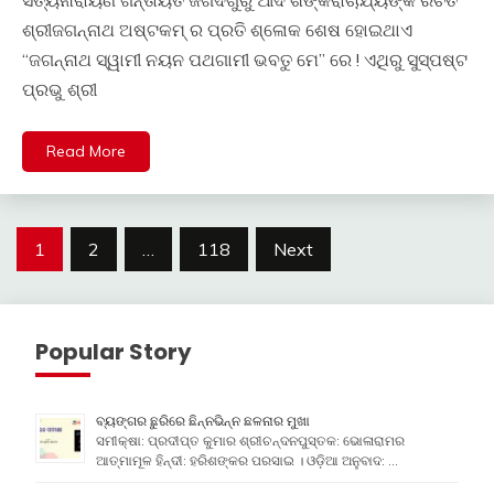
ଶ୍ରୀଜଗନ୍ନାଥ ଅଷ୍ଟକମ୍ ର ପ୍ରତି ଶ୍ଳୋକ ଶେଷ ହୋଇଥାଏ
“ଜଗନ୍ନାଥ ସ୍ୱାମୀ ନୟନ ପଥଗାମୀ ଭବତୁ ମେ” ରେ ! ଏଥିରୁ ସୁସ୍ପଷ୍ଟ
ପ୍ରଭୁ ଶ୍ରୀ
Read More
Posts
1
2
…
118
Next
pagination
Popular Story
ବ୍ୟଙ୍ଗର ଛୁରିରେ ଛିନ୍ନଭିନ୍ନ ଛଳନାର ମୁଖା
ସମୀକ୍ଷା: ପ୍ରଦୀପ୍ତ କୁମାର ଶ୍ରୀଚନ୍ଦନପୁସ୍ତକ: ଭୋଳାରାମର
ଆତ୍ମାମୂଳ ହିନ୍ଦୀ: ହରିଶଙ୍କର ପରସାଇ । ଓଡ଼ିଆ ଅନୁବାଦ: …